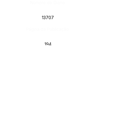
Número do Diário:
13707
Página da Publicação:
194
Data da Publicação:
6 de fevereiro de 2024
Órgão:
Sec. Assistência Social