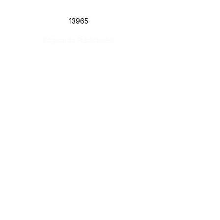
13965
Página da Publicação:
Data da Publicação:
17 de fevereiro de 2025
Órgão:
Sec. Assistência Social