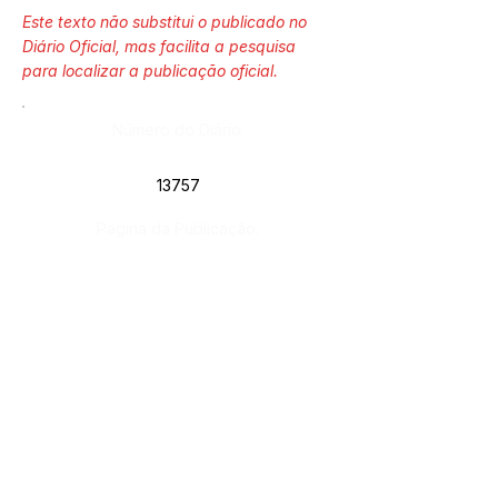
Este texto não substitui o publicado no
Diário Oficial, mas facilita a pesquisa
para localizar a publicação oficial.
Número do Diário:
13757
Página da Publicação:
159
Data da Publicação:
19 de abril de 2024
Órgão:
Sec. Assistência Social