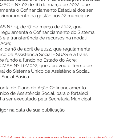
B/AC – Nº 02 de 16 de março de 2022, que
amenta o Cofinanciamento Estadual dos ser
 aprimoramento da gestão aos 22 municípios
S Nº 14, de 17 de março de 2022, que
e regulamenta o Cofinanciamento do Sistema
S e a transferência de recursos na modali
Acre;
4, de 18 de abril de 2022, que regulamenta
o de Assistência Social - SUAS e a trans
de fundo a fundo no Estado do Acre;
 CMAS Nº 11/2022, que aprovou o Termo de
al do Sistema Único de Assistência Social,
 Social Básica.
conta do Plano de Ação Cofinanciamento
co de Assistência Social, para o fortaleci
l a ser executado pela Secretaria Municipal
igor na data de sua publicação.
Oficial, mas facilita a pesquisa para localizar a publicação oficial.