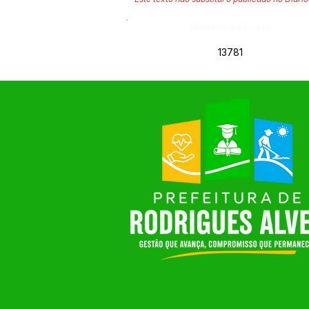
Número do Diário:
13781