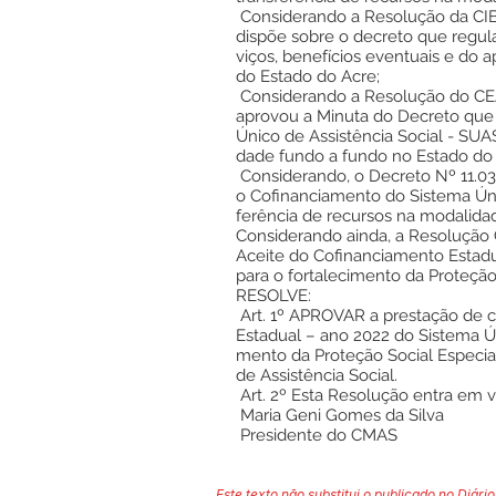
Considerando a Resolução da CI
dispõe sobre o decreto que regul
viços, benefícios eventuais e do
do Estado do Acre;
Considerando a Resolução do CEA
aprovou a Minuta do Decreto qu
Único de Assistência Social - SUA
dade fundo a fundo no Estado do 
Considerando, o Decreto Nº 11.03
o Cofinanciamento do Sistema Únic
ferência de recursos na modalida
Considerando ainda, a Resolução
Aceite do Cofinanciamento Estadu
para o fortalecimento da Proteção
RESOLVE:
Art. 1º APROVAR a prestação de 
Estadual – ano 2022 do Sistema Úni
mento da Proteção Social Especia
de Assistência Social.
Art. 2º Esta Resolução entra em v
Maria Geni Gomes da Silva
Presidente do CMAS
Este texto não substitui o publicado no Diário 