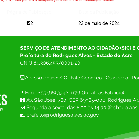
Página da Publicação:
Data da Publicação:
152
23 de maio de 2024
SERVIÇO DE ATENDIMENTO AO CIDADÃO (SIC) E
Prefeitura de Rodrigues Alves - Estado do Acre
CNPJ 
84.306.455/0001-20
💻Acesso online: 
SIC 
| 
Fale Conosco
 | 
Ouvidoria
| 
Por
📱Fone: +55 (68) 
3342-1176 (Jonathas Fabrício)
🏢 
Av. São José, 780, CEP 69985-000, Rodrigues Alv
📅 Segunda a sexta, das 8:00 às 14;00 (fechado aos 
📧
prefeito@rodriguesalves.ac.gov.