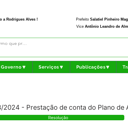
rodriguesalves.ac.gov.br
Portal da Transparência
o a Rodrigues Alves !
Prefeito
Salatiel Pinheiro Ma
Vice
Antônio Leandro de Alm
Governo🔽
Serviços🔽
Publicações🔽
Tr
2024 - Prestação de conta do Plano de 
Resolução