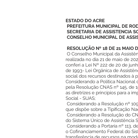
ESTADO DO ACRE
PREFEITURA MUNICIPAL DE RO
SECRETARIA DE ASSISTENCIA S
CONSELHO MUNICIPAL DE ASSIS
RESOLUÇÃO Nº 18 DE 21 MAIO D
O Conselho Municipal da Assistên
realizada no dia 21 de maio de 202
conferi a Lei Nº 222 de 20 de jun
de 1993- Lei Orgânica de Assistê
social dos recursos destinados à p
Considerando a Política Nacional 
pela Resolução CNAS nº 145, de 1
as diretrizes e princípios para a 
Social - SUAS;
Considerando a Resolução nº 109
que dispõe sobre a Tipificação Nac
Considerando a Resolução do CN
do Sistema Único de Assistência S
Considerando a Portaria nº 113, 
o Cofinanciamento Federal do Sis
transferência de recursos na moda