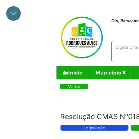
+55 68 3342-1047
prefeito@
Olá, Bem-vind
🏡Início
Município🔽
Voltar
Resolução CMAS N°018/
Legislação