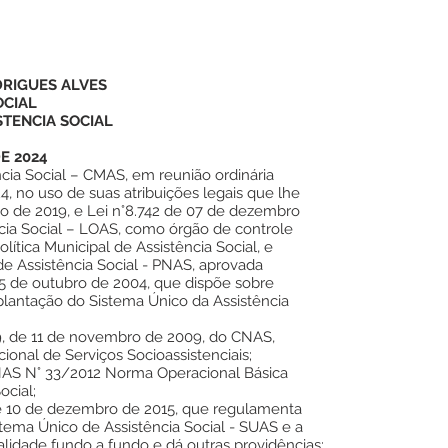
DRIGUES ALVES
OCIAL
TENCIA SOCIAL
E 2024
cia Social – CMAS, em reunião ordinária
4, no uso de suas atribuições legais que lhe
ho de 2019, e Lei n°8.742 de 07 de dezembro
ncia Social – LOAS, como órgão de controle
olítica Municipal de Assistência Social, e
de Assistência Social - PNAS, aprovada
5 de outubro de 2004, que dispõe sobre
implantação do Sistema Único da Assistência
, de 11 de novembro de 2009, do CNAS,
ional de Serviços Socioassistenciais;
AS N° 33/2012 Norma Operacional Básica
ocial;
de 10 de dezembro de 2015, que regulamenta
tema Único de Assistência Social - SUAS e a
lidade fundo a fundo e dá outras providências;