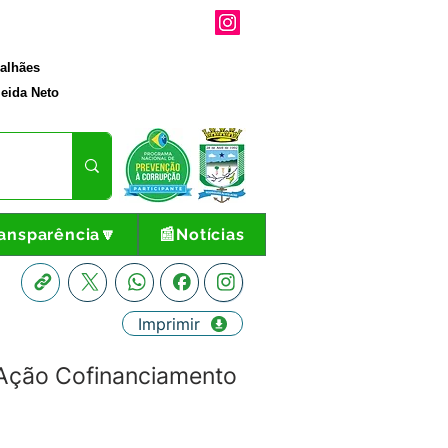
galhães
eida Neto
ansparência🔽
📰Notícias
Imprimir
Ação Cofinanciamento