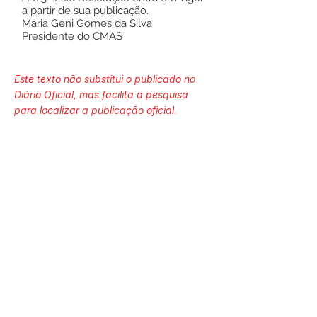
a partir de sua publicação.
Maria Geni Gomes da Silva
Presidente do CMAS
Este texto não substitui o publicado no
Diário Oficial, mas facilita a pesquisa
para localizar a publicação oficial.
Número do Diário:
13707
Página da Publicação:
191
Data da Publicação:
6 de fevereiro de 2024