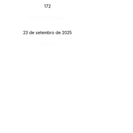
172
Data da Publicação:
23 de setembro de 2025
Órgão:
Sec. Assistência Social
SERVIÇO DE ATENDIMENTO AO CIDADÃO 