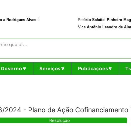
rodriguesalves.ac.gov.br
Portal da Transparência
o a Rodrigues Alves !
Prefeito
Salatiel Pinheiro Ma
Vice
Antônio Leandro de Alm
Governo🔽
Serviços🔽
Publicações🔽
Tr
2024 - Plano de Ação Cofinanciamento 
Resolução