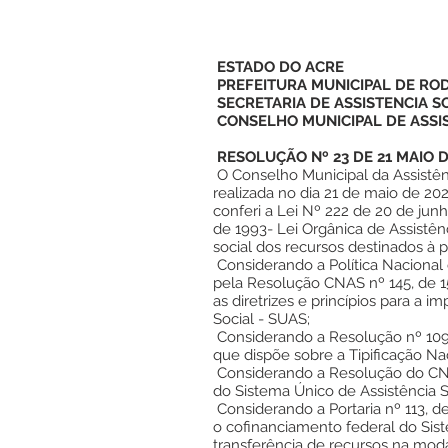
ESTADO DO ACRE
PREFEITURA MUNICIPAL DE RO
SECRETARIA DE ASSISTENCIA S
CONSELHO MUNICIPAL DE ASSIS
RESOLUÇÃO Nº 23 DE 21 MAIO D
O Conselho Municipal da Assistên
realizada no dia 21 de maio de 202
conferi a Lei Nº 222 de 20 de jun
de 1993- Lei Orgânica de Assistê
social dos recursos destinados à po
Considerando a Política Nacional
pela Resolução CNAS nº 145, de 1
as diretrizes e princípios para a 
Social - SUAS;
Considerando a Resolução nº 109
que dispõe sobre a Tipificação Nac
Considerando a Resolução do CN
do Sistema Único de Assistência S
Considerando a Portaria nº 113, 
o cofinanciamento federal do Sis
transferência de recursos na moda