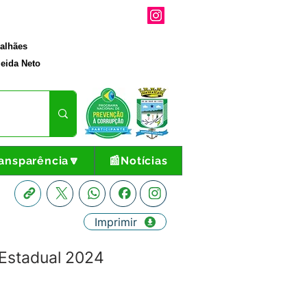
galhães
eida Neto
ansparência🔽
📰Notícias
Imprimir
Estadual 2024