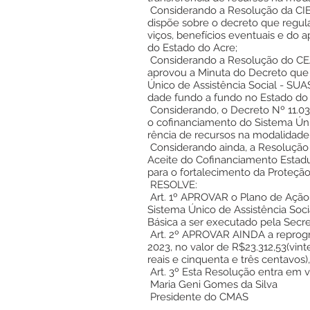
Considerando a Resolução da CI
dispõe sobre o decreto que regul
viços, benefícios eventuais e do
do Estado do Acre;
Considerando a Resolução do CEA
aprovou a Minuta do Decreto que
Único de Assistência Social - SUA
dade fundo a fundo no Estado do 
Considerando, o Decreto Nº 11.03
o cofinanciamento do Sistema Únic
rência de recursos na modalidade
Considerando ainda, a Resoluçã
Aceite do Cofinanciamento Estadu
para o fortalecimento da Proteção
RESOLVE:
Art. 1º APROVAR o Plano de Ação
Sistema Único de Assistência Soci
Básica a ser executado pela Secret
Art. 2º APROVAR AINDA a reprog
2023, no valor de R$23.312,53(vint
reais e cinquenta e três centavos)
Art. 3º Esta Resolução entra em v
Maria Geni Gomes da Silva
Presidente do CMAS