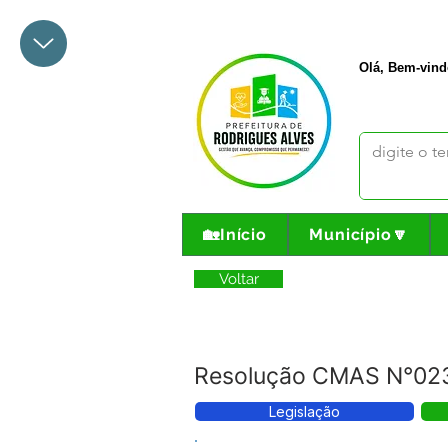
+55 68 3342-1047
prefeito@
Olá, Bem-vind
🏡Início
Município🔽
Voltar
Resolução CMAS N°023/
Legislação