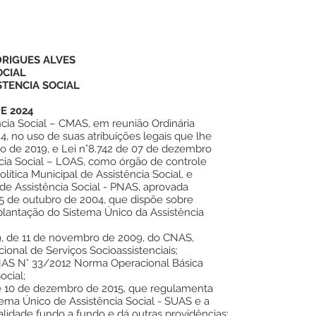
DRIGUES ALVES
OCIAL
TENCIA SOCIAL
E 2024
cia Social – CMAS, em reunião Ordinária
4, no uso de suas atribuições legais que lhe
ho de 2019, e Lei n°8.742 de 07 de dezembro
ncia Social – LOAS, como órgão de controle
lítica Municipal de Assistência Social, e
 de Assistência Social - PNAS, aprovada
5 de outubro de 2004, que dispõe sobre
implantação do Sistema Único da Assistência
, de 11 de novembro de 2009, do CNAS,
ional de Serviços Socioassistenciais;
AS N° 33/2012 Norma Operacional Básica
ocial;
de 10 de dezembro de 2015, que regulamenta
tema Único de Assistência Social - SUAS e a
lidade fundo a fundo e dá outras providências;