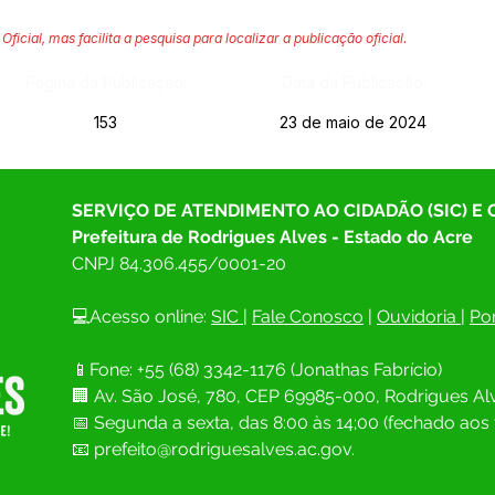
Oficial, mas facilita a pesquisa para localizar a publicação oficial.
Página da Publicação:
Data da Publicação:
153
23 de maio de 2024
SERVIÇO DE ATENDIMENTO AO CIDADÃO (SIC) E
Prefeitura de Rodrigues Alves - Estado do Acre
CNPJ 
84.306.455/0001-20
💻Acesso online: 
SIC 
| 
Fale Conosco
 | 
Ouvidoria
| 
Por
📱Fone: +55 (68) 
3342-1176 (Jonathas Fabrício)
🏢 
Av. São José, 780, CEP 69985-000, Rodrigues Alv
📅 Segunda a sexta, das 8:00 às 14;00 (fechado aos 
📧
prefeito@rodriguesalves.ac.gov.