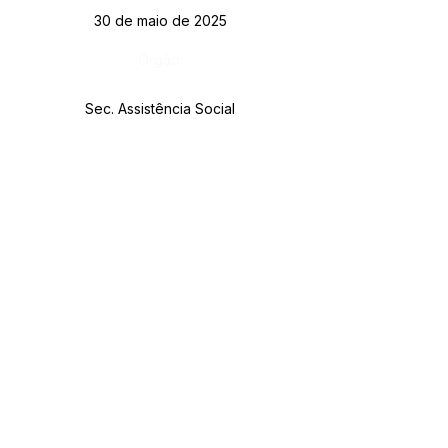
30 de maio de 2025
Órgão:
Sec. Assistência Social
SERVIÇO DE ATENDIMENTO AO CIDADÃO 
(SIC) E OUVIDORIA
Prefeitura de Rodrigues Alves - Estado do 
Acre
CNPJ 
84.306.455/0001-20