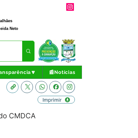
galhães
eida Neto
ansparência🔽
📰Notícias
Imprimir
 do CMDCA