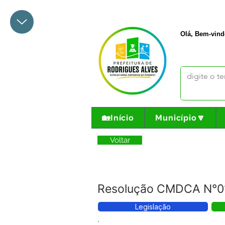
+55 68 3342-1047
prefeito@
Olá, Bem-vind
🏡Início
Município🔽
Voltar
Resolução CMDCA N°0
Legislação