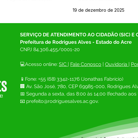
19 de dezembro de 2025
SERVIÇO DE ATENDIMENTO AO CIDADÃO (SIC) E
Prefeitura de Rodrigues Alves - Estado do Acre
CNPJ 
84.306.455/0001-20
💻Acesso online: 
SIC 
| 
Fale Conosco
 | 
Ouvidoria
| 
Por
📱Fone: +55 (68) 
3342-1176 (Jonathas Fabrício)
🏢 
Av. São José, 780, CEP 69985-000, Rodrigues Alv
📅 Segunda a sexta, das 8:00 às 14;00 (fechado aos 
📧
prefeito@rodriguesalves.ac.gov.