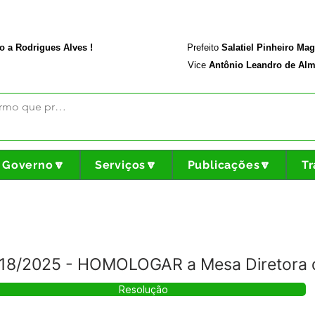
rodriguesalves.ac.gov.br
Portal da Transparência
o a Rodrigues Alves !
Prefeito
Salatiel Pinheiro Ma
Vice
Antônio Leandro de Alm
Governo🔽
Serviços🔽
Publicações🔽
Tr
18/2025 - HOMOLOGAR a Mesa Diretora
Resolução