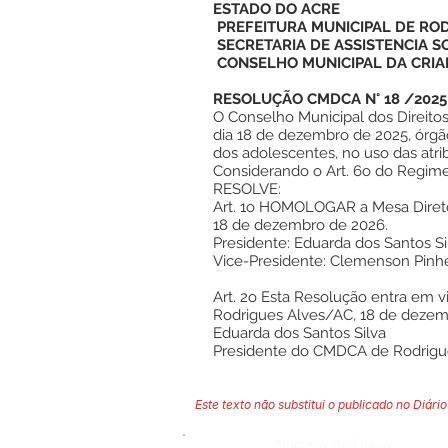
ESTADO DO ACRE
PREFEITURA MUNICIPAL DE RO
SECRETARIA DE ASSISTENCIA S
CONSELHO MUNICIPAL DA CRIA
RESOLUÇÃO CMDCA N° 18 /2025
O Conselho Municipal dos Direito
dia 18 de dezembro de 2025, órgão
dos adolescentes, no uso das atri
Considerando o Art. 6o do Regim
RESOLVE:
Art. 1o HOMOLOGAR a Mesa Direto
18 de dezembro de 2026.
Presidente: Eduarda dos Santos Si
Vice-Presidente: Clemenson Pinhe
Art. 2o Esta Resolução entra em v
Rodrigues Alves/AC, 18 de dezem
Eduarda dos Santos Silva
Presidente do CMDCA de Rodrigu
Este texto não substitui o publicado no Diário 
Número do Diário: