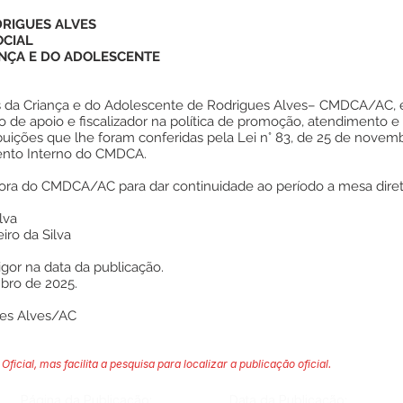
DRIGUES ALVES
OCIAL
NÇA E DO ADOLESCENTE
s da Criança e do Adolescente de Rodrigues Alves– CMDCA/AC, e
 de apoio e fiscalizador na política de promoção, atendimento e 
buições que lhe foram conferidas pela Lei n° 83, de 25 de novem
ento Interno do CMDCA.
ra do CMDCA/AC para dar continuidade ao período a mesa dire
lva
iro da Silva
igor na data da publicação.
bro de 2025.
es Alves/AC
Oficial, mas facilita a pesquisa para localizar a publicação oficial.
Página da Publicação:
Data da Publicação: