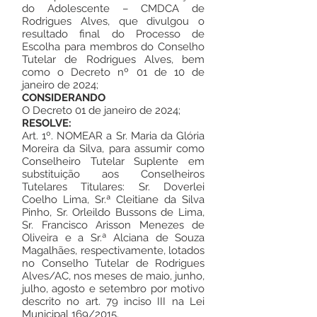
do Adolescente – CMDCA de
Rodrigues Alves, que divulgou o
resultado final do Processo de
Escolha para membros do Conselho
Tutelar de Rodrigues Alves, bem
como o Decreto nº 01 de 10 de
janeiro de 2024;
CONSIDERANDO
O Decreto 01 de janeiro de 2024;
RESOLVE:
Art. 1º. NOMEAR a Sr. Maria da Glória
Moreira da Silva, para assumir como
Conselheiro Tutelar Suplente em
substituição aos Conselheiros
Tutelares Titulares: Sr. Doverlei
Coelho Lima, Sr.ª Cleitiane da Silva
Pinho, Sr. Orleildo Bussons de Lima,
Sr. Francisco Arisson Menezes de
Oliveira e a Sr.ª Alciana de Souza
Magalhães, respectivamente, lotados
no Conselho Tutelar de Rodrigues
Alves/AC, nos meses de maio, junho,
julho, agosto e setembro por motivo
descrito no art. 79 inciso III na Lei
Municipal 169/2015.