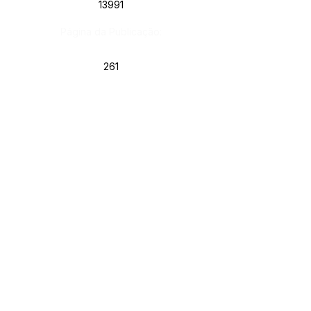
13991
Página da Publicação:
261
Data da Publicação:
28 de março de 2025
Órgão:
Sec. Assistência Social