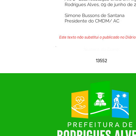
Rodrigues Alves, 09 de junho de 
Simone Bussons de Santana
Presidente do CMDM/ AC
Este texto não substitui o publicado no Diário 
Número do Diário:
13552