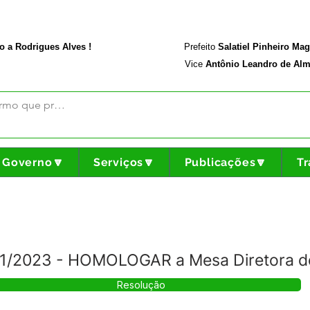
rodriguesalves.ac.gov.br
Portal da Transparência
o a Rodrigues Alves !
Prefeito
Salatiel Pinheiro Ma
Vice
Antônio Leandro de Alm
Governo🔽
Serviços🔽
Publicações🔽
Tr
1/2023 - HOMOLOGAR a Mesa Diretora
Resolução