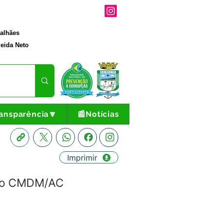
galhães
eida Neto
ansparência🔽
📰Notícias
Imprimir
 do CMDM/AC