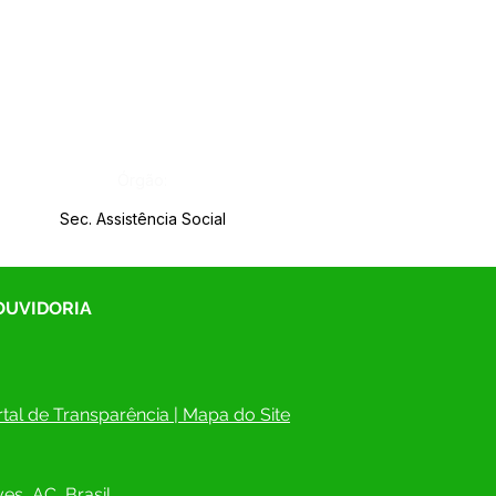
Órgão:
Sec. Assistência Social
 OUVIDORIA
tal de Transparência
 | 
Mapa do Site
es, AC, Brasil