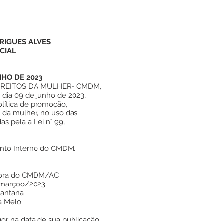
RIGUES ALVES
CIAL
NHO DE 2023
IREITOS DA MULHER- CMDM,
 dia 09 de junho de 2023,
olítica de promoção,
s da mulher, no uso das
as pela a Lei n° 99,
ento Interno do CMDM.
tora do CMDM/AC
 marçoo/2023.
antana
a Melo
gor na data de sua publicação,