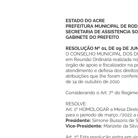
ESTADO DO ACRE
PREFEITURA MUNICIPAL DE ROD
SECRETARIA DE ASSISTENCIA SO
GABINETE DO PREFEITO
RESOLUÇÃO Nº 01, DE 09 DE JU
O CONSELHO MUNICIPAL DOS D
em Reunião Ordinária realizada no
órgão de apoio e fiscalizador na p
atendimento e defesa dos direito
atribuições que lhe foram conferid
de 14 de outubro de 2010.
Considerando o Art. 7º do Regim
RESOLVE:
Art. 1º HOMOLOGAR a Mesa Dire
para o período de março /2022 a
Presidente:
Simone Bussons de S
Vice-Presidente:
Marizete da Silv
Art. 2º Esta resolução entra em vi