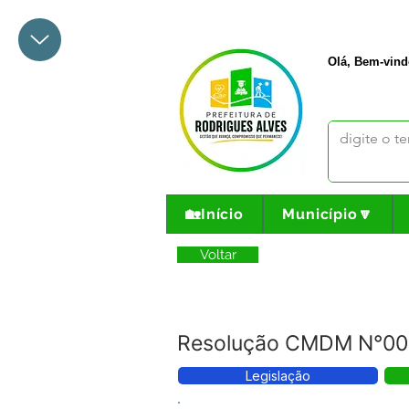
+55 68 3342-1047
prefeito@
Olá, Bem-vind
🏡Início
Município🔽
Voltar
Resolução CMDM N°00
Legislação