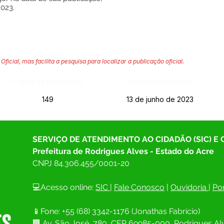
2023.
Oficial, mas facilita a pesquisa para localizar a publicação oficial.
Página da Publicação:
Data da Publicação:
149
13 de junho de 2023
SERVIÇO DE ATENDIMENTO AO CIDADÃO (SIC) E
Prefeitura de Rodrigues Alves - Estado do Acre
CNPJ 
84.306.455/0001-20
💻Acesso online: 
SIC 
| 
Fale Conosco
 | 
Ouvidoria
| 
Por
📱Fone: +55 (68) 
3342-1176 (Jonathas Fabrício)
🏢 
Av. São José, 780, CEP 69985-000, Rodrigues Alv