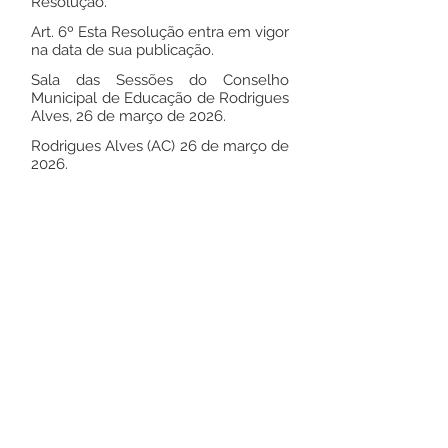
Resolução.
Art. 6º Esta Resolução entra em vigor
na data de sua publicação.
Sala das Sessões do Conselho
Municipal de Educação de Rodrigues
Alves, 26 de março de 2026.
Rodrigues Alves (AC) 26 de março de
2026.
Alexon Costa da Silva
Presidente do Conselho Municipal de
Educação de Rodrigues Alves
Este texto não substitui o publicado no
Diário Oficial, mas facilita a pesquisa
para localizar a publicação oficial.
Número do Diário: