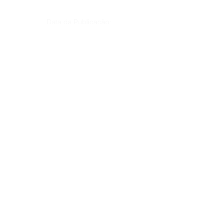
Data da Publicação:
3 de outubro de 2023
Órgão:
Sec. Cultura
SERVIÇO DE ATENDIMENTO AO CIDADÃO 
(SIC) E OUVIDORIA