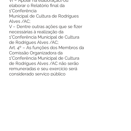
VI – Apoiar na elaboração/ou
elaborar o Relatório final da
1°Conferência
Municipal de Cultura de Rodrigues
Alves /AC;
V – Dentre outras ações que se fizer
necessárias à realização da
1°Conferência Municipal de Cultura
de Rodrigues Alves /AC;
Art. 4º – As funções dos Membros da
Comissão Organizadora da
1°Conferência Municipal de Cultura
de Rodrigues Alves /AC não serão
remuneradas e seu exercício será
considerado serviço público
relevante.
Art. 5º – Esta Resolução entra em
vigor na data da publicação.
Sergio Aslan Bezerra da Silva
Presidente do CMPC de Rodrigues
Alves/AC
Este texto não substitui o publicado no
Diário Oficial, mas facilita a pesquisa