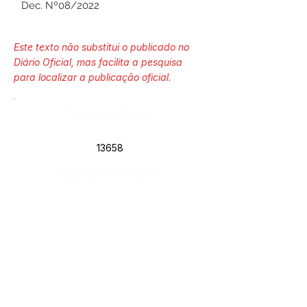
Dec. Nº08/2022
Este texto não substitui o publicado no
Diário Oficial, mas facilita a pesquisa
para localizar a publicação oficial.
Número do Diário:
13658
Página da Publicação:
288
Data da Publicação:
23 de novembro de 2023
Órgão: