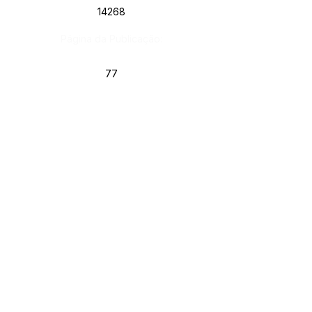
14268
Página da Publicação:
77
Data da Publicação:
19 de maio de 2026
Órgão: