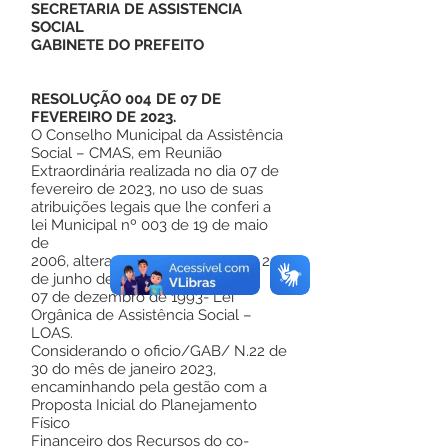
SECRETARIA DE ASSISTENCIA
SOCIAL
GABINETE DO PREFEITO
RESOLUÇÃO 004 DE 07 DE
FEVEREIRO DE 2023.
O Conselho Municipal da Assistência
Social – CMAS, em Reunião
Extraordinária realizada no dia 07 de
fevereiro de 2023, no uso de suas
atribuições legais que lhe conferi a
lei Municipal nº 003 de 19 de maio
de
2006, alterada pela Lei nº 222 de 20
de junho de 2019, e lei n°8.742 de
07 de dezembro de 1993- Lei
Orgânica de Assistência Social –
LOAS.
Considerando o oficio/GAB/ N.22 de
30 do mês de janeiro 2023,
encaminhando pela gestão com a
Proposta Inicial do Planejamento
Físico
Financeiro dos Recursos do co-