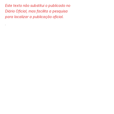
Este texto não substitui o publicado no
Diário Oficial, mas facilita a pesquisa
para localizar a publicação oficial.
Número do Diário:
13547
Página da Publicação:
Data da Publicação:
2 de junho de 2023
Órgão:
Sec. Assistência Social