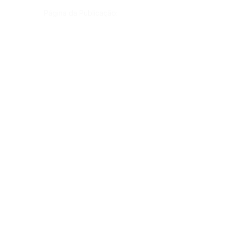
Página da Publicação:
Data da Publicação:
2 de junho de 2023
Órgão:
Sec. Assistência Social