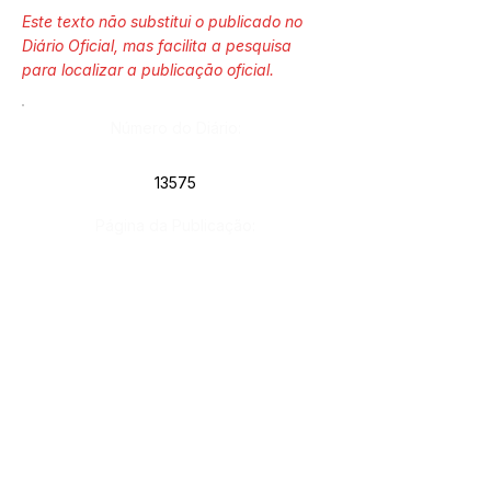
Este texto não substitui o publicado no
Diário Oficial, mas facilita a pesquisa
para localizar a publicação oficial.
Número do Diário:
13575
Página da Publicação:
Data da Publicação:
18 de julho de 2023
Órgão:
Sec. Assistência Social