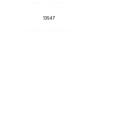
Número do Diário:
13547
Página da Publicação:
Data da Publicação:
2 de junho de 2023
Órgão:
Sec. Assistência Social