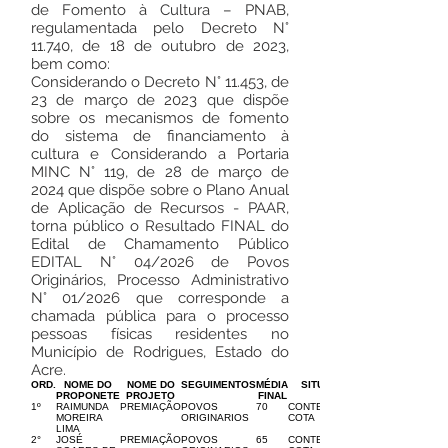
de Fomento à Cultura – PNAB,
regulamentada pelo Decreto N°
11.740, de 18 de outubro de 2023,
bem como:
Considerando o Decreto N° 11.453, de
23 de março de 2023 que dispõe
sobre os mecanismos de fomento
do sistema de financiamento à
cultura e Considerando a Portaria
MINC N° 119, de 28 de março de
2024 que dispõe sobre o Plano Anual
de Aplicação de Recursos - PAAR,
torna público o Resultado FINAL do
Edital de Chamamento Público
EDITAL N° 04/2026 de Povos
Originários, Processo Administrativo
N° 01/2026 que corresponde a
chamada pública para o processo
pessoas físicas residentes no
Município de Rodrigues, Estado do
Acre.
ORD.
NOME DO
NOME DO
SEGUIMENTOS
MÉDIA
SITUAÇÃO
PROPONETE
PROJETO
FINAL
1º
RAIMUNDA
PREMIAÇÃO
POVOS
70
CONTEMPLADO
MOREIRA
ORIGINARIOS
COTA
LIMA
2°
JOSÉ
PREMIAÇÃO
POVOS
65
CONTEMPLADO