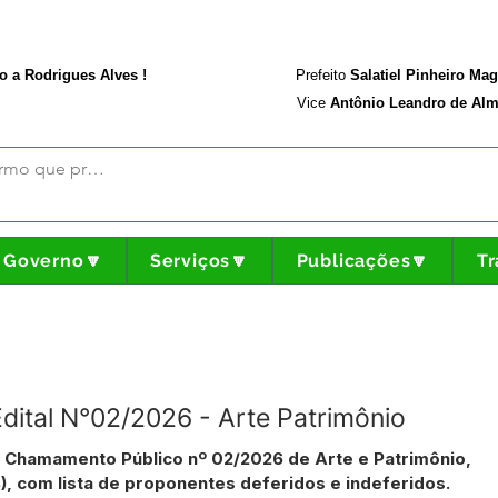
rodriguesalves.ac.gov.br
Portal da Transparência
o a Rodrigues Alves !
Prefeito
Salatiel Pinheiro Ma
Vice
Antônio Leandro de Alm
Governo🔽
Serviços🔽
Publicações🔽
Tr
Edital N°02/2026 - Arte Patrimônio
de Chamamento Público nº 02/2026 de Arte e Patrimônio,
B), com lista de proponentes deferidos e indeferidos.