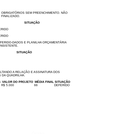
S OBRIGATÓRIOS SEM PREENCHIMENTO. NÃO
FINALIZADO.
SITUAÇÃO
ERIDO
ERIDO
EFERIDO-DADOS E PLANILHA ORÇAMENTÁRIA
ONSISTENTE.
SITUAÇÃO
ALTANDO A RELAÇÃO E ASSINATURA DOS
 DA QUADRILHA.
S
VALOR DO PROJETO
MÉDIA FINAL
SITUAÇÃO
R$ 5.000
66
DEFERIDO
Órgão: