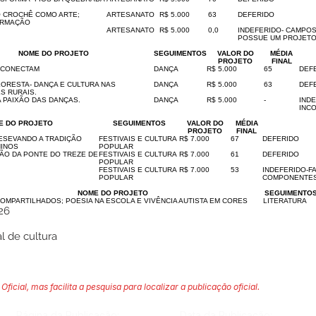
O CROCHÊ COMO ARTE;
ARTESANATO
R$ 5.000
63
DEFERIDO
ORMAÇÃO
ARTESANATO
R$ 5.000
0,0
INDEFERIDO- CAMPO
POSSUE UM PROJETO 
NOME DO PROJETO
SEGUIMENTOS
VALOR DO
MÉDIA
PROJETO
FINAL
 CONECTAM
DANÇA
R$ 5.000
65
DEF
LORESTA- DANÇA E CULTURA NAS
DANÇA
R$ 5.000
63
DEF
S RURAIS.
 PAIXÃO DAS DANÇAS.
DANÇA
R$ 5.000
-
IND
INC
E DO PROJETO
SEGUIMENTOS
VALOR DO
MÉDIA
PROJETO
FINAL
ESEVANDO A TRADIÇÃO
FESTIVAIS E CULTURA
R$ 7.000
67
DEFERIDO
NINOS
POPULAR
RÃO DA PONTE DO TREZE DE
FESTIVAIS E CULTURA
R$ 7.000
61
DEFERIDO
POPULAR
FESTIVAIS E CULTURA
R$ 7.000
53
INDEFERIDO-F
POPULAR
COMPONENTES
NOME DO PROJETO
SEGUIMENTO
OMPARTILHADOS; POESIA NA ESCOLA E VIVÊNCIA AUTISTA EM CORES
LITERATURA
26
l de cultura
Oficial, mas facilita a pesquisa para localizar a publicação oficial.
Página da Publicação:
Data da Publicação: