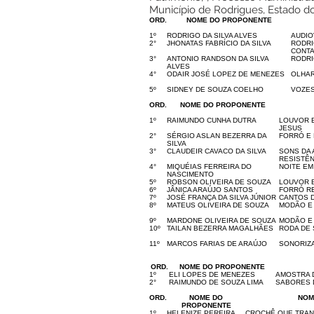
Município de Rodrigues, Estado do
ORD.
NOME DO PROPONENTE
1º
RODRIGO DA SILVA ALVES
AUDIO
2°
JHONATAS FABRÍCIO DA SILVA
RODRI
CONT
3°
ANTONIO RANDSON DA SILVA
RODRI
ALVES
4°
ODAIR JOSÉ LOPEZ DE MENEZES
OLHAR
5º
SIDNEY DE SOUZA COELHO
VOZES
ORD.
NOME DO PROPONENTE
1º
RAIMUNDO CUNHA DUTRA
LOUVOR 
JESUS
2°
SÉRGIO ASLAN BEZERRA DA
FORRÓ E 
SILVA
3°
CLAUDEIR CAVACO DA SILVA
SONS DA 
RESISTÊN
4°
MIQUÉIAS FERREIRA DO
NOITE EM
NASCIMENTO
5º
ROBSON OLIVEIRA DE SOUZA
LOUVOR 
6º
JÂNICA ARAÚJO SANTOS
FORRÓ R
7º
JOSÉ FRANÇA DA SILVA JÚNIOR
CANTOS D
8º
MATEUS OLIVEIRA DE SOUZA
MODÃO E
9º
MARDONE OLIVEIRA DE SOUZA
MODÃO E
10º
TAILAN BEZERRA MAGALHÃES
RODA DE 
11º
MARCOS FARIAS DE ARAÚJO
SONORIZ
ORD.
NOME DO PROPONENTE
1º
ELI LOPES DE MENEZES
AMOSTRA D
2°
RAIMUNDO DE SOUZA LIMA
SABORES 
ORD.
NOME DO
NOM
PROPONENTE
1º
HELENIZE PEREIRA
CROCHÊ QUE TRAN