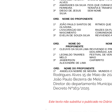
ALVES
2°
AMARIADES DA SILVA
FIOS QUE CURAM 
FERREIRA
TERAPIA E TRANF
3º
DIEGO DE JESUS
SEM NOME
SILVA
ORD.
NOME DO PROPONENTE
1º
JOÃO PAULO SANTOS DE
RITMOS QUE
OLIVEIRA
2°
LIVIA ARAÚJO DO
RAIZES DA F
NASCIMENTO
COMUNIDADE
3º
EVELIN DE SOUZA SILVA
REVIVENDO A
ORD.
NOME DO
NOM
PROPONENTE
1º
CLEUVIS DA SILVA LIMA
REVIVENDO E PR
DOS ARRÁIAS JU
2°
LEONILDO TAVARES
FESTIVAL DE VE
MELO
MAIO
3º
JANDERSON
CAIPIBRITO
ALEXANDRE DE LIMA
ORD.
NOME DO PROPONENTE
1º
ANGÉLICA NOBRE DE MOURA
MUNDOS C
Rodrigues Alves 15 de Maio de 20
João Paulo Bezerra de Melo
Diretor do departamento Municipa
Decreto Nº163/2025
Este texto não substitui o publicado no Diário 
Número do Diário: