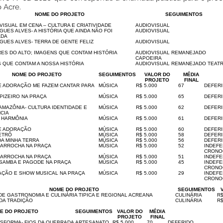
 Acre.
NOME DO PROJETO
SEGUIMENTOS
VISUAL EM CENA – CULTURA E CRIATIVIDADE
AUDIOVISUAL
GUES ALVES- A HISTÓRIA QUE AINDA NÃO FOI
AUDIOVISUAL
ADA
GUES ALVES- TERRA DE GENTE FELIZ
AUDIOVISUAL
ES DO ALTO; IMAGENS QUE CONTAM HISTÓRIA
AUDIOVISUAL REMANEJADO
CAPOEIRA
 QUE CONTAM A NOSSA HISTÓRIA
AUDIOVISUAL REMANEJADO TEAT
NOME DO PROJETO
SEGUIMENTOS
VALOR DO
MÉDIA
PROJETO
FINAL
E ADORAÇÃO ME FAZEM CANTAR PARA
MÚSICA
R$ 5.000
67
DEFER
PIZEIRO NA PRAÇA
MÚSICA
R$ 5.000
65
DEFER
AMAZÔNIA- CULTURA IDENTIDADE E
MÚSICA
R$ 5.000
62
DEFER
CIA
 HARMÔNIA
MÚSICA
R$ 5.000
61
DEFER
E ADORAÇÃO
MÚSICA
R$ 5.000
60
DEFER
ETRÔ
MÚSICA
R$ 5.000
58
DEFER
A MINHA TERRA
MÚSICA
R$ 5.000
56
DEFER
 ARROCHA NA PRAÇA
MÚSICA
R$ 5.000
52
INDEFE
CRONO
 ARROCHA NA PRAÇA
MÚSICA
R$ 5.000
51
INDEF
SAMBA E PAGODE NA PRAÇA
MÚSICA
R$ 5.000
45
INDEFE
CRONO
AÇÃO E SHOW MUSICAL NA PRAÇA
MÚSICA
R$ 5.000
29
INDEFE
CRONO
NOME DO PROJETO
SEGUIMENTOS
E GASTRONOMIA E CULINÁRIA TIPICA E REGIONAL ACREANA
CULINÁRIA
R$
DA TRADIÇÃO
CULINÁRIA
R$
E DO PROJETO
SEGUIMENTOS
VALOR DO
MÉDIA
PROJETO
FINAL
SFORMA- FIOS DA QUEBRADA
ARTESANATO
R$ 5.000
70
DEFERIDO