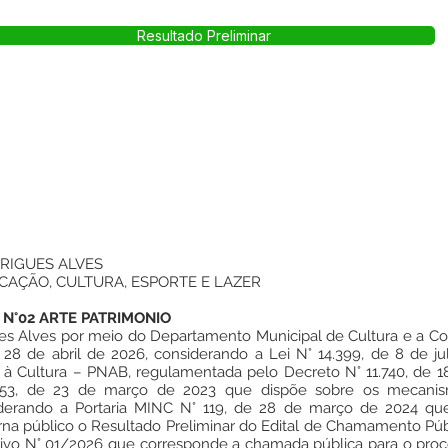
Resultado Preliminar
RIGUES ALVES
CAÇÃO, CULTURA, ESPORTE E LAZER
 N°02 ARTE PATRIMONIO
ues Alves por meio do Departamento Municipal de Cultura e a C
 28 de abril de 2026, considerando a Lei N° 14.399, de 8 de jul
 à Cultura – PNAB, regulamentada pelo Decreto N° 11.740, de 
.453, de 23 de março de 2023 que dispõe sobre os mecani
iderando a Portaria MINC N° 119, de 28 de março de 2024 qu
rna público o Resultado Preliminar do Edital de Chamamento Pú
ativo N° 01/2026 que corresponde a chamada pública para o proce