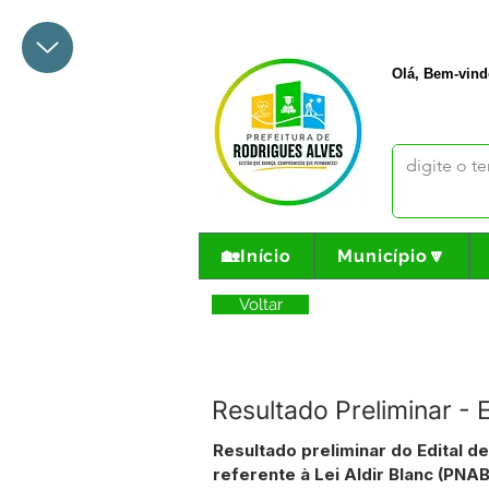
+55 68 3342-1047
prefeito@
Olá, Bem-vind
🏡Início
Município🔽
Voltar
Resultado Preliminar - 
Resultado preliminar do Edital 
referente à Lei Aldir Blanc (PNA