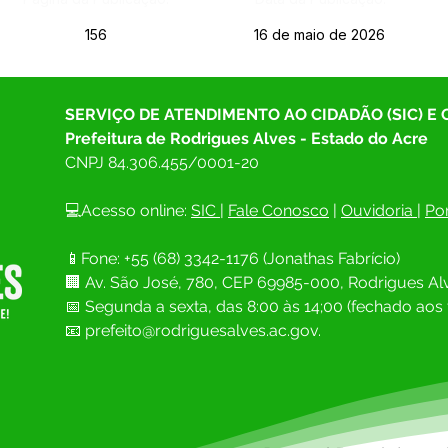
156
16 de maio de 2026
SERVIÇO DE ATENDIMENTO AO CIDADÃO (SIC) E
Prefeitura de Rodrigues Alves - Estado do Acre
CNPJ 
84.306.455/0001-20
💻Acesso online: 
SIC 
| 
Fale Conosco
 | 
Ouvidoria
| 
Por
📱Fone: +55 (68) 
3342-1176 (Jonathas Fabrício)
🏢 
Av. São José, 780, CEP 69985-000, Rodrigues Alv
📅 Segunda a sexta, das 8:00 às 14;00 (fechado aos 
📧
prefeito@rodriguesalves.ac.gov.