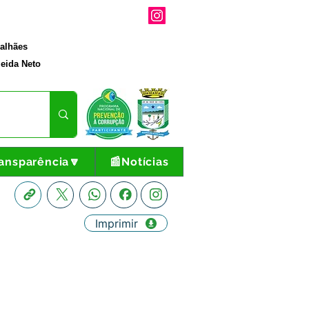
galhães
eida Neto
ansparência🔽
📰Notícias
Imprimir