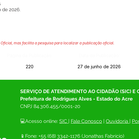
6
o de 2026.
Oficial, mas facilita a pesquisa para localizar a publicação oficial.
Página da Publicação:
Data da Publicação:
220
27 de junho de 2026
SERVIÇO DE ATENDIMENTO AO CIDADÃO (SIC) E
Prefeitura de Rodrigues Alves - Estado do Acre
CNPJ 
84.306.455/0001-20
💻Acesso online: 
SIC 
| 
Fale Conosco
 | 
Ouvidoria
| 
Por
📱Fone: +55 (68) 
3342-1176 (Jonathas Fabrício)