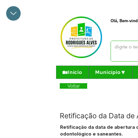
+55 68 3342-1047
prefeito@
Olá, Bem-vind
🏡Início
Município🔽
Voltar
Retificação da Data d
Retificação da data de abertura 
odontológico e saneantes.