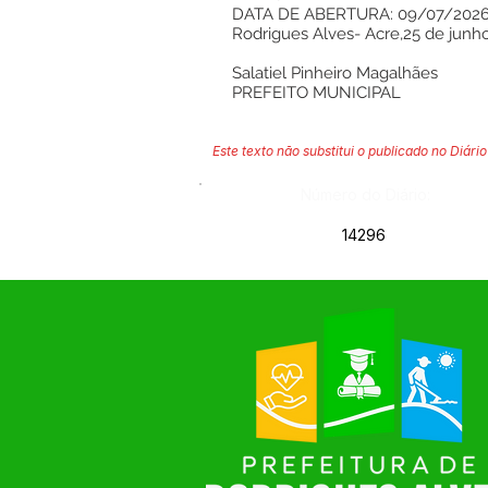
DATA DE ABERTURA: 09/07/202
Rodrigues Alves- Acre,25 de junh
Salatiel Pinheiro Magalhães
PREFEITO MUNICIPAL
Este texto não substitui o publicado no Diário 
Número do Diário:
14296