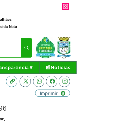
galhães
eida Neto
ansparência🔽
📰Notícias
Imprimir
96
ar,