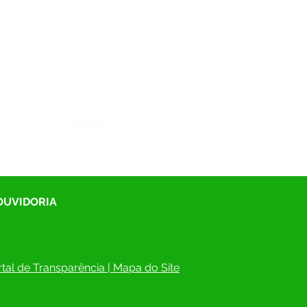
Órgão:
 OUVIDORIA
tal de Transparência
 | 
Mapa do Site