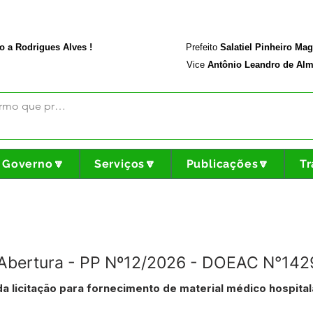
rodriguesalves.ac.gov.br
Portal da Transparência
o a Rodrigues Alves !
Prefeito
Salatiel Pinheiro Ma
Vice
Antônio Leandro de Alm
Governo🔽
Serviços🔽
Publicações🔽
Tr
e Abertura - PP Nº12/2026 - DOEAC N°142
da licitação para fornecimento de material médico hospital