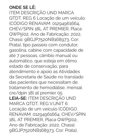
ONDE SE LÊ:
ITEM DESCRIÇÃO UND MARCA
QTDT. REG 6 Locação de um veículo
(CÓDIGO RENAVAM:
01294961664
,
CHEV/SPIN 18L AT PREMIER, Placa
QWP5I02, Ano de Fabricação: 2022,
Chassi: 9BGJP7520NB168973, Cor:
Prata), tipo passeio com condutor,
gasolina, cabine com capacidade de
até 7 pessoas, câmbio manual ou
automático, que esteja em ótimo
estado de conservação, para
atendimento e apoio as Atividades
da Secretaria de Saúde no translado
das pacientes que necessitam de
tratamento de hemodiálise. mensal
cre/dpin 18l at premier 05
LEIA-SE:
ITEM DESCRIÇÃO UND
MARCA QTDT. REG V.UNIT 6
Locação de um veículo (CÓDIGO
RENAVAM:
01294961664
, CHEV/SPIN
18L AT PREMIER, Placa QWP5I02,
Ano de Fabricação: 2022, Chassi:
9BGJP7520NB168973, Cor: Prata),