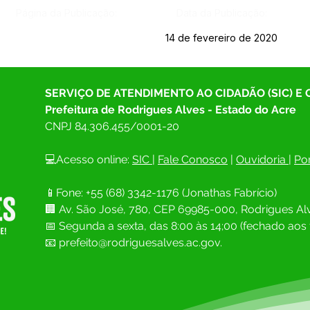
Página da Publicação:
Data da Publicação:
14 de fevereiro de 2020
SERVIÇO DE ATENDIMENTO AO CIDADÃO (SIC) E
Prefeitura de Rodrigues Alves - Estado do Acre
CNPJ 
84.306.455/0001-20
💻Acesso online: 
SIC 
| 
Fale Conosco
 | 
Ouvidoria
| 
Por
📱Fone: +55 (68) 
3342-1176 (Jonathas Fabrício)
🏢 
Av. São José, 780, CEP 69985-000, Rodrigues Alv
📅 Segunda a sexta, das 8:00 às 14;00 (fechado aos 
📧
prefeito@rodriguesalves.ac.gov.