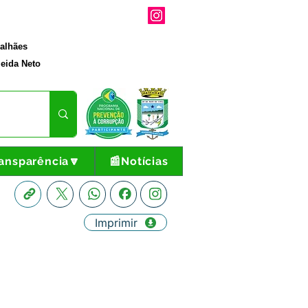
galhães
eida Neto
ansparência🔽
📰Notícias
Imprimir