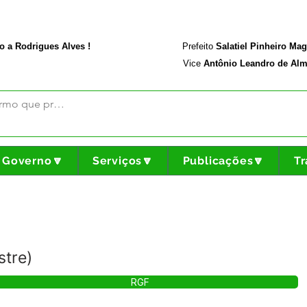
rodriguesalves.ac.gov.br
Portal da Transparência
o a Rodrigues Alves !
Prefeito
Salatiel Pinheiro Ma
Vice
Antônio Leandro de Alm
Governo🔽
Serviços🔽
Publicações🔽
Tr
stre)
RGF