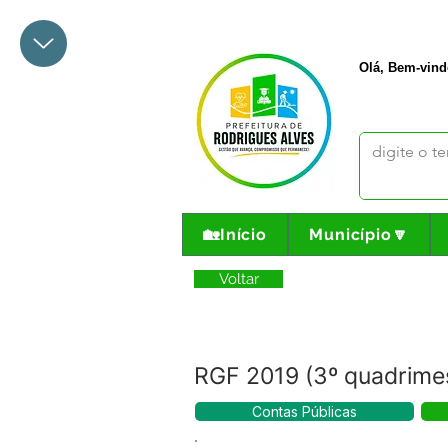
+55 68 3342-1047
prefeito@
Olá, Bem-vind
🏡Início
Município🔽
Voltar
RGF 2019 (3º quadrime
Contas Públicas