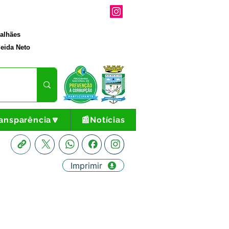
galhães
eida Neto
ansparência🔽
📰Notícias
Imprimir