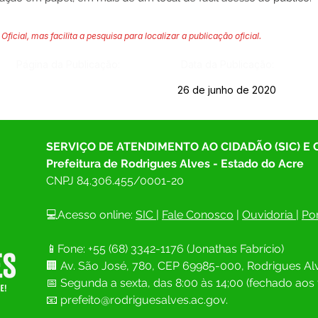
Oficial, mas facilita a pesquisa para localizar a publicação oficial.
Página da Publicação:
Data da Publicação:
26 de junho de 2020
SERVIÇO DE ATENDIMENTO AO CIDADÃO (SIC) E
Prefeitura de Rodrigues Alves - Estado do Acre
CNPJ 
84.306.455/0001-20
💻Acesso online: 
SIC 
| 
Fale Conosco
 | 
Ouvidoria
| 
Por
📱Fone: +55 (68) 
3342-1176 (Jonathas Fabrício)
🏢 
Av. São José, 780, CEP 69985-000, Rodrigues Alv
📅 Segunda a sexta, das 8:00 às 14;00 (fechado aos 
📧
prefeito@rodriguesalves.ac.gov.