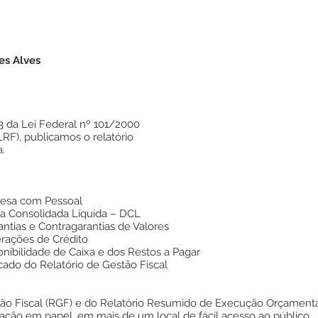
es Alves
3 da Lei Federal nº 101/2000
LRF), publicamos o relatório
.
pesa com Pessoal
a Consolidada Líquida – DCL
ntias e Contragarantias de Valores
rações de Crédito
nibilidade de Caixa e dos Restos a Pagar
cado do Relatório de Gestão Fiscal
tão Fiscal (RGF) e do Relatório Resumido de Execução Orçamentá
gação em papel, em mais de um local de fácil acesso ao público.