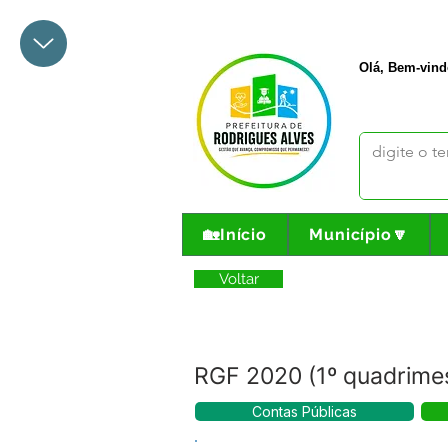
+55 68 3342-1047
prefeito@
Olá, Bem-vind
🏡Início
Município🔽
Voltar
RGF 2020 (1º quadrimes
Contas Públicas