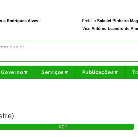
rodriguesalves.ac.gov.br
Portal da Transparência
o a Rodrigues Alves !
Prefeito
Salatiel Pinheiro Ma
Vice
Antônio Leandro de Alm
Governo🔽
Serviços🔽
Publicações🔽
Tr
tre)
RGF