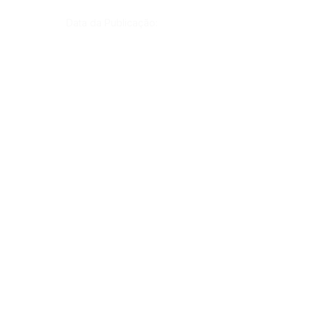
Data da Publicação:
10 de fevereiro de 2023
Órgão:
SERVIÇO DE ATENDIMENTO AO CIDADÃO 
(SIC) E OUVIDORIA