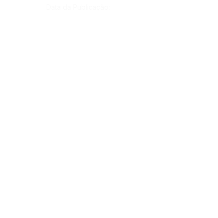
Data da Publicação:
7 de junho de 2024
Órgão:
SERVIÇO DE ATENDIMENTO AO CIDADÃO 
(SIC) E OUVIDORIA
Prefeitura de Rodrigues Alves - Estado do 