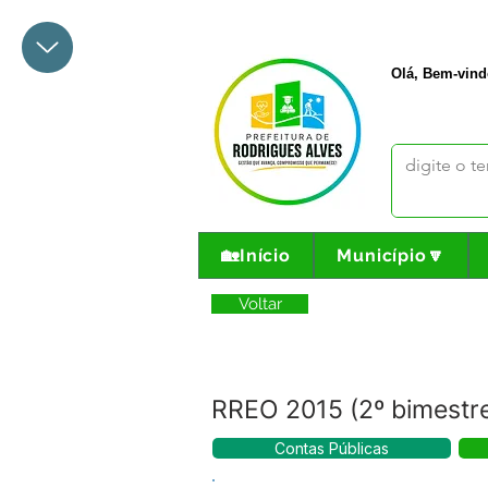
+55 68 3342-1047
prefeito@
Olá, Bem-vind
🏡Início
Município🔽
Voltar
RREO 2015 (2º bimestr
Contas Públicas