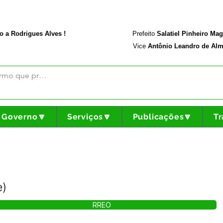
rodriguesalves.ac.gov.br
Portal da Transparência
o a Rodrigues Alves !
Prefeito
Salatiel Pinheiro Ma
Vice
Antônio Leandro de Alm
Governo🔽
Serviços🔽
Publicações🔽
Tr
e)
RREO