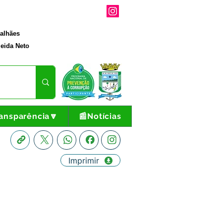
galhães
eida Neto
ansparência🔽
📰Notícias
Imprimir