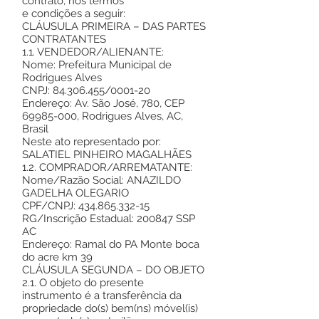
contrato, nos termos
e condições a seguir:
CLÁUSULA PRIMEIRA – DAS PARTES
CONTRATANTES
1.1. VENDEDOR/ALIENANTE:
Nome: Prefeitura Municipal de
Rodrigues Alves
CNPJ:
84.306.455
/0001-20
Endereço: Av. São José, 780, CEP
69985-000
, Rodrigues Alves, AC,
Brasil
Neste ato representado por:
SALATIEL PINHEIRO MAGALHÃES
1.2. COMPRADOR/ARREMATANTE:
Nome/Razão Social: ANAZILDO
GADELHA OLEGARIO
CPF/CNPJ:
434.865.332-15
RG/Inscrição Estadual: 200847 SSP
AC
Endereço: Ramal do PA Monte boca
do acre km 39
CLÁUSULA SEGUNDA – DO OBJETO
2.1. O objeto do presente
instrumento é a transferência da
propriedade do(s) bem(ns) móvel(is)