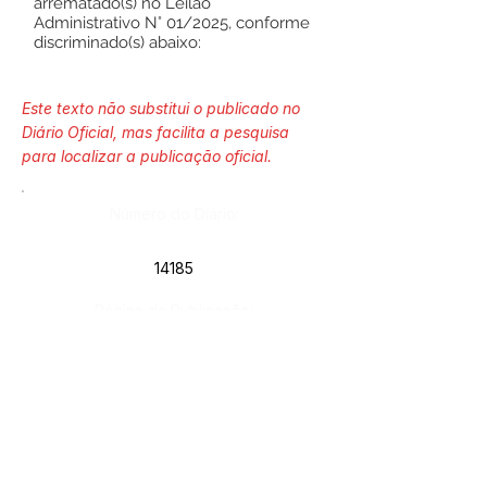
arrematado(s) no Leilão
Administrativo N° 01/2025, conforme
discriminado(s) abaixo:
Este texto não substitui o publicado no
Diário Oficial, mas facilita a pesquisa
para localizar a publicação oficial.
Número do Diário:
14185
Página da Publicação:
306-307
Data da Publicação:
13 de janeiro de 2026