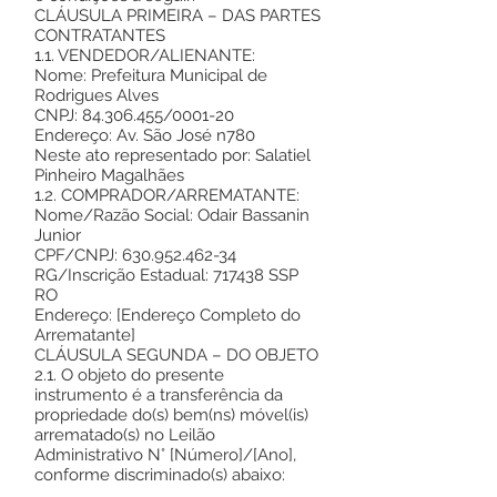
CLÁUSULA PRIMEIRA – DAS PARTES
CONTRATANTES
1.1. VENDEDOR/ALIENANTE:
Nome: Prefeitura Municipal de
Rodrigues Alves
CNPJ:
84.306.455
/0001-20
Endereço: Av. São José n780
Neste ato representado por: Salatiel
Pinheiro Magalhães
1.2. COMPRADOR/ARREMATANTE:
Nome/Razão Social: Odair Bassanin
Junior
CPF/CNPJ:
630.952.462-34
RG/Inscrição Estadual: 717438 SSP
RO
Endereço: [Endereço Completo do
Arrematante]
CLÁUSULA SEGUNDA – DO OBJETO
2.1. O objeto do presente
instrumento é a transferência da
propriedade do(s) bem(ns) móvel(is)
arrematado(s) no Leilão
Administrativo N° [Número]/[Ano],
conforme discriminado(s) abaixo: