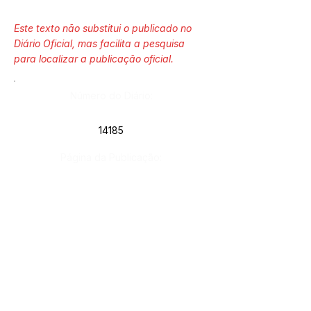
Este texto não substitui o publicado no
Diário Oficial, mas facilita a pesquisa
para localizar a publicação oficial.
Número do Diário:
14185
Página da Publicação:
310-311
Data da Publicação:
13 de janeiro de 2026
Órgão: