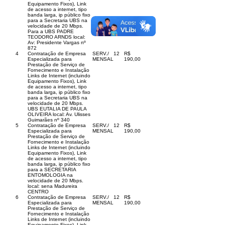
Equipamento Fixos), Link
de acesso a internet, tipo
banda larga, ip público fixo
para a Secretaria UBS na
velocidade de 20 Mbps.
Para a UBS PADRE
TEODORO ARNDS local:
Av: Presidente Vargas nº
872
4
Contratação de Empresa
SERV./
12
R$
Especializada para
MENSAL
190,00
Prestação de Serviço de
Fornecimento e Instalação
Links de Internet (incluindo
Equipamento Fixos), Link
de acesso a internet, tipo
banda larga, ip público fixo
para a Secretaria UBS na
velocidade de 20 Mbps.
UBS EUTALIA DE PAULA
OLIVEIRA local: Av. Ulisses
Guimarães nº 340
5
Contratação de Empresa
SERV./
12
R$
Especializada para
MENSAL
190,00
Prestação de Serviço de
Fornecimento e Instalação
Links de Internet (incluindo
Equipamento Fixos), Link
de acesso a internet, tipo
banda larga, ip público fixo
para a SECRETARIA
ENTOMOLOGIA na
velocidade de 20 Mbps.
local: sena Madureira
CENTRO
6
Contratação de Empresa
SERV./
12
R$
Especializada para
MENSAL
190,00
Prestação de Serviço de
Fornecimento e Instalação
Links de Internet (incluindo
Equipamento Fixos), Link