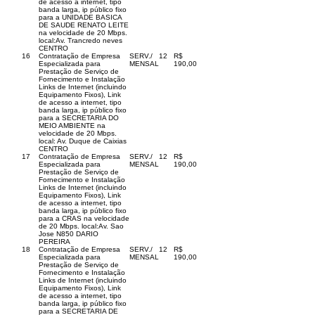
de acesso a internet, tipo
banda larga, ip público fixo
para a UNIDADE BASICA
DE SAUDE RENATO LEITE
na velocidade de 20 Mbps.
local:Av. Trancredo neves
CENTRO
16
Contratação de Empresa
SERV./
12
R$
Especializada para
MENSAL
190,00
Prestação de Serviço de
Fornecimento e Instalação
Links de Internet (incluindo
Equipamento Fixos), Link
de acesso a internet, tipo
banda larga, ip público fixo
para a SECRETARIA DO
MEIO AMBIENTE na
velocidade de 20 Mbps.
local: Av. Duque de Caixias
CENTRO
17
Contratação de Empresa
SERV./
12
R$
Especializada para
MENSAL
190,00
Prestação de Serviço de
Fornecimento e Instalação
Links de Internet (incluindo
Equipamento Fixos), Link
de acesso a internet, tipo
banda larga, ip público fixo
para a CRAS na velocidade
de 20 Mbps. local:Av. Sao
Jose N850 DARIO
PEREIRA
18
Contratação de Empresa
SERV./
12
R$
Especializada para
MENSAL
190,00
Prestação de Serviço de
Fornecimento e Instalação
Links de Internet (incluindo
Equipamento Fixos), Link
de acesso a internet, tipo
banda larga, ip público fixo
para a SECRETARIA DE