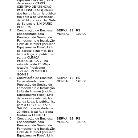
de acesso a CAPIS
(CENTRO DE ATENCAO
PSICOSSOCIAIS) internet,
tipo banda larga, ip público
fixo para a na velocidade
de 20 Mbps. local: Av. Sete
de Setembro S/N DARIO
PEREIRA
7
Contratação de Empresa
SERV./
12
R$
Especializada para
MENSAL
190,00
Prestação de Serviço de
Fornecimento e Instalação
Links de Internet (incluindo
Equipamento Fixos), Link
de acesso a internet, tipo
banda larga, ip público fixo
para a CLINICA
PSICOLOGICA VL na
velocidade de 20 Mbps.
local:Av. Presidente
Jucelino SN MANOEL
GOMES
8
Contratação de Empresa
SERV./
12
R$
Especializada para
MENSAL
190,00
Prestação de Serviço de
Fornecimento e Instalação
Links de Internet (incluindo
Equipamento Fixos), Link
de acesso a internet, tipo
banda larga, ip público fixo
para a SECRETARIA DE
SAUDE na velocidade de
20 Mbps. local:Rua Sena
Madureira CENTRO
9
Contratação de Empresa
SERV./
12
R$
Especializada para
MENSAL
190,00
Prestação de Serviço de
Fornecimento e Instalação
Links de Internet (incluindo
Equipamento Fixos), Link