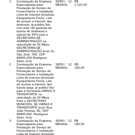
1
Contratação de Empresa
SERV./
12
R$
Especializada para
MENSAL
1.120,00
Prestação de Serviço de
Fornecimento e Instalação
Links de Internet (incluindo
Equipamento Fixos), Link
de acesso a internet, tipo
dedicado, ip público fixo
com rede /30 garantia de
banda de download e
upload de 95% para a
SECRETARIA DE
ADMINISTRAÇÃO na
velocidade de 50 Mbps.
SECRETARIA DE
ADMINISTRAÇÃO local: Av.
São José, 780, CEP
69985-000
Rodrigues
Alves, Acre
2
Contratação de Empresa
SERV./
12
R$
Especializada para
MENSAL
190,00
Prestação de Serviço de
Fornecimento e Instalação
Links de Internet (incluindo
Equipamento Fixos), Link
de acesso a internet, tipo
banda larga, ip público fixo
para a Secretaria OBRAS E
TRANSPORTE na
velocidade de 20 Mbps.
Para a SECRETARIA
MUNICIPAL DE OBRAS E
TRANSPORTE local: Rua
João Ferreira, 80, CEP
69985-000
, Rodrigues
Alves, Acre
3
Contratação de Empresa
SERV./
12
R$
Especializada para
MENSAL
190,00
Prestação de Serviço de
Fornecimento e Instalação
Links de Internet (incluindo