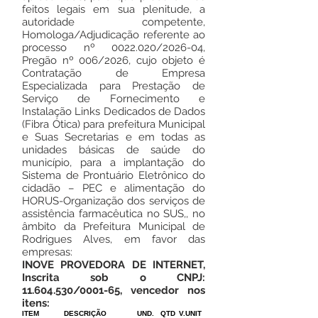
feitos legais em sua plenitude, a
autoridade competente,
Homologa/Adjudicação referente ao
processo nº
0022.020
/2026-04,
Pregão nº 006/2026, cujo objeto é
Contratação de Empresa
Especializada para Prestação de
Serviço de Fornecimento e
Instalação Links Dedicados de Dados
(Fibra Ótica) para prefeitura Municipal
e Suas Secretarias e em todas as
unidades básicas de saúde do
município, para a implantação do
Sistema de Prontuário Eletrônico do
cidadão – PEC e alimentação do
HORUS-Organização dos serviços de
assistência farmacêutica no SUS,, no
âmbito da Prefeitura Municipal de
Rodrigues Alves, em favor das
empresas:
INOVE PROVEDORA DE INTERNET,
Inscrita sob o CNPJ:
11.604.530
/0001-65, vencedor nos
itens:
ITEM
DESCRIÇÃO
UND.
QTD
V.UNIT