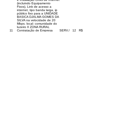
(incluindo Equipamento
Fixos), Link de acesso a
internet, tipo banda larga, ip
público fixo para a UNIDADE
BASICA DJALMA GOMES DA
SILVA na velocidade de 20
Mbps. local: comunidade do
luzeiro II ZONA RURAL
11
Contratação de Empresa
SERV./
12
R$
Especializada para Prestação
MENSAL
270,00
de Serviço de Fornecimento
e Instalação Links de Internet
(incluindo Equipamento
Fixos), Link de acesso a
internet, tipo banda larga, ip
público fixo para a UNIDADE
BASICA JOSE SOUZA
CORREIA na velocidade de
20 Mbps. local: Pucalpa
ZONA RURAL
12
Contratação de Empresa
SERV./
12
R$
Especializada para Prestação
MENSAL
270,00
de Serviço de Fornecimento
e Instalação Links de Internet
(incluindo Equipamento
Fixos), Link de acesso a
internet, tipo banda larga, ip
público fixo para a UNIDADE
BASICA JOSINA DE
OLIVEIRA MOURA na
velocidade de 20 Mbps. local:
Nova Cintra ZONA RURAL
13
Contratação de Empresa
SERV./
12
R$
Especializada para Prestação
MENSAL
270,00
de Serviço de Fornecimento
e Instalação Links de Internet
(incluindo Equipamento
Fixos), Link de acesso a
internet, tipo banda larga, ip
público fixo para a UNIDADE