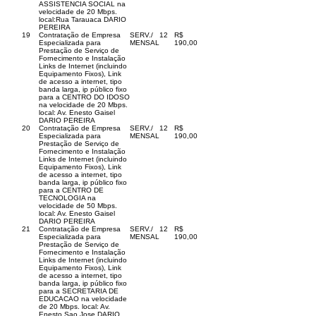
ASSISTENCIA SOCIAL na
velocidade de 20 Mbps.
local:Rua Tarauaca DARIO
PEREIRA
19
Contratação de Empresa
SERV./
12
R$
Especializada para
MENSAL
190,00
Prestação de Serviço de
Fornecimento e Instalação
Links de Internet (incluindo
Equipamento Fixos), Link
de acesso a internet, tipo
banda larga, ip público fixo
para a CENTRO DO IDOSO
na velocidade de 20 Mbps.
local: Av. Enesto Gaisel
DARIO PEREIRA
20
Contratação de Empresa
SERV./
12
R$
Especializada para
MENSAL
190,00
Prestação de Serviço de
Fornecimento e Instalação
Links de Internet (incluindo
Equipamento Fixos), Link
de acesso a internet, tipo
banda larga, ip público fixo
para a CENTRO DE
TECNOLOGIA na
velocidade de 50 Mbps.
local: Av. Enesto Gaisel
DARIO PEREIRA
21
Contratação de Empresa
SERV./
12
R$
Especializada para
MENSAL
190,00
Prestação de Serviço de
Fornecimento e Instalação
Links de Internet (incluindo
Equipamento Fixos), Link
de acesso a internet, tipo
banda larga, ip público fixo
para a SECRETARIA DE
EDUCACAO na velocidade
de 20 Mbps. local: Av.
Enesto Sao Jose DARIO