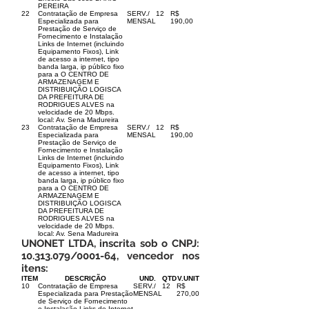
PEREIRA
22
Contratação de Empresa
SERV./
12
R$
Especializada para
MENSAL
190,00
Prestação de Serviço de
Fornecimento e Instalação
Links de Internet (incluindo
Equipamento Fixos), Link
de acesso a internet, tipo
banda larga, ip público fixo
para a O CENTRO DE
ARMAZENAGEM E
DISTRIBUIÇÃO LOGISCA
DA PREFEITURA DE
RODRIGUES ALVES na
velocidade de 20 Mbps.
local: Av. Sena Madureira
23
Contratação de Empresa
SERV./
12
R$
Especializada para
MENSAL
190,00
Prestação de Serviço de
Fornecimento e Instalação
Links de Internet (incluindo
Equipamento Fixos), Link
de acesso a internet, tipo
banda larga, ip público fixo
para a O CENTRO DE
ARMAZENAGEM E
DISTRIBUIÇÃO LOGISCA
DA PREFEITURA DE
RODRIGUES ALVES na
velocidade de 20 Mbps.
local: Av. Sena Madureira
UNONET LTDA, inscrita sob o CNPJ:
10.313.079
/0001-64, vencedor nos
itens:
ITEM
DESCRIÇÃO
UND.
QTD
V.UNIT
10
Contratação de Empresa
SERV./
12
R$
Especializada para Prestação
MENSAL
270,00
de Serviço de Fornecimento
e Instalação Links de Internet