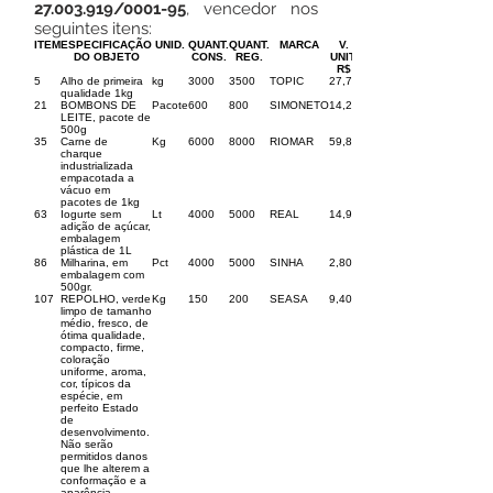
27.003.919
/0001-95
, vencedor nos
seguintes itens:
ITEM
ESPECIFICAÇÃO
UNID.
QUANT.
QUANT.
MARCA
V.
DO OBJETO
CONS.
REG.
UNIT.
R$
5
Alho de primeira
kg
3000
3500
TOPIC
27,70
qualidade 1kg
21
BOMBONS DE
Pacote
600
800
SIMONETO
14,29
LEITE, pacote de
500g
35
Carne de
Kg
6000
8000
RIOMAR
59,80
charque
industrializada
empacotada a
vácuo em
pacotes de 1kg
63
Iogurte sem
Lt
4000
5000
REAL
14,99
adição de açúcar,
embalagem
plástica de 1L
86
Milharina, em
Pct
4000
5000
SINHA
2,80
embalagem com
500gr.
107
REPOLHO, verde
Kg
150
200
SEASA
9,40
limpo de tamanho
médio, fresco, de
ótima qualidade,
compacto, firme,
coloração
uniforme, aroma,
cor, típicos da
espécie, em
perfeito Estado
de
desenvolvimento.
Não serão
permitidos danos
que lhe alterem a
conformação e a
aparência.