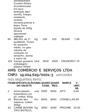
aromatizantes.
Contém Glúten.
Acondicionado
em saco
laminado (tipo
sachê), íntegro,
resistente,
vedado
hermeticamente e
limpo. Peso
líquido de 400g.
Deverá
apresentar
validade
85
MELÃO, de 1º
Kg
180
200
SEARA
7,99
qualidade, Frutos
de tamanho
médio, no grau
máximo de
evolução no
tamanho, aroma
e sabor da
118
Xarope guaraná
Und
3000
4000
CRUZEIRO
7,70
embalagem
plástica 500ml
AMS COMÉRCIO E SERVIÇOS LTDA
CNPJ:
19.004.629
/0001-3
, vencedor
nos seguintes itens:
ITEM
ESPECIFICAÇÃO
UNID.
QUANT.
QUANT.
MARCA
V.
DO OBJETO
CONS.
REG.
UNIT.
R$
2
Achocolatado
und
5000
6000
APTI
8,94
instantâneo em
pó, embal. 400g
19
Biscoito tipo
Pct
8000
9000
VITARELLA
6,99
maisena, embal.
400gr
33
CARNE BOVINA
Kg
3000
4000
FRICAME
25,00
TIPO BISTECA,