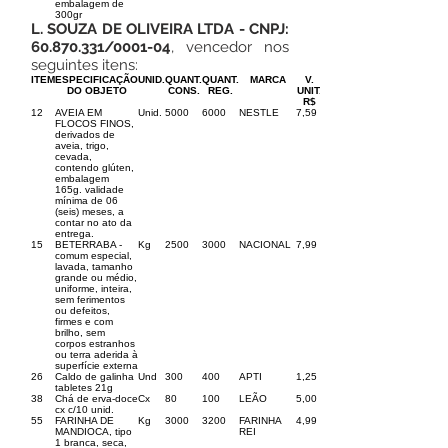
embalagem de
300gr
L. SOUZA DE OLIVEIRA LTDA - CNPJ:
60.870.331
/0001-04
, vencedor nos
seguintes itens:
ITEM
ESPECIFICAÇÃO
UNID.
QUANT.
QUANT.
MARCA
V.
DO OBJETO
CONS.
REG.
UNIT.
R$
12
AVEIA EM
Unid.
5000
6000
NESTLE
7,59
FLOCOS FINOS,
derivados de
aveia, trigo,
cevada,
contendo glúten,
embalagem
165g. validade
mínima de 06
(seis) meses, a
contar no ato da
entrega.
15
BETERRABA -
Kg
2500
3000
NACIONAL
7,99
comum especial,
lavada, tamanho
grande ou médio,
uniforme, inteira,
sem ferimentos
ou defeitos,
firmes e com
brilho, sem
corpos estranhos
ou terra aderida à
superfície externa
26
Caldo de galinha
Und
300
400
APTI
1,25
tabletes 21g
38
Chá de erva-doce
Cx
80
100
LEÃO
5,00
cx c/10 unid.
55
FARINHA DE
Kg
3000
3200
FARINHA
4,99
MANDIOCA, tipo
REI
1 branca, seca,