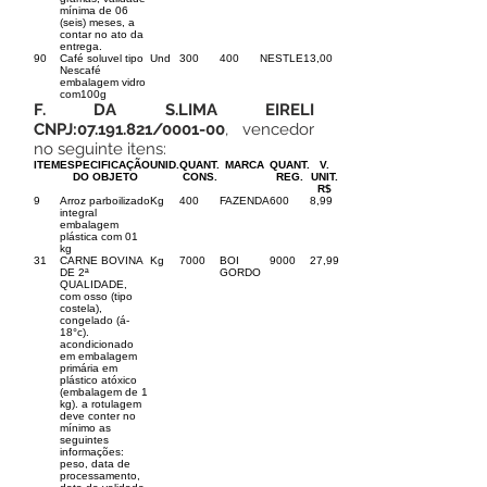
mínima de 06
(seis) meses, a
contar no ato da
entrega.
90
Café soluvel tipo
Und
300
400
NESTLE
13,00
Nescafé
embalagem vidro
com100g
F. DA S.LIMA EIRELI
CNPJ:
07.191.821
/0001-00
, vencedor
no seguinte itens:
ITEM
ESPECIFICAÇÃO
UNID.
QUANT.
MARCA
QUANT.
V.
DO OBJETO
CONS.
REG.
UNIT.
R$
9
Arroz parboilizado
Kg
400
FAZENDA
600
8,99
integral
embalagem
plástica com 01
kg
31
CARNE BOVINA
Kg
7000
BOI
9000
27,99
DE 2ª
GORDO
QUALIDADE,
com osso (tipo
costela),
congelado (á-
18°c).
acondicionado
em embalagem
primária em
plástico atóxico
(embalagem de 1
kg). a rotulagem
deve conter no
mínimo as
seguintes
informações:
peso, data de
processamento,