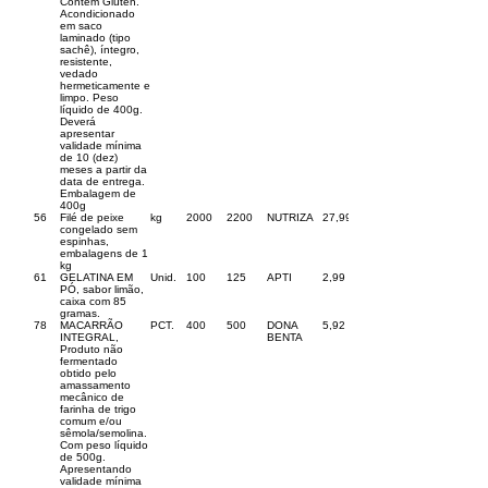
Contém Glúten.
Acondicionado
em saco
laminado (tipo
sachê), íntegro,
resistente,
vedado
hermeticamente e
limpo. Peso
líquido de 400g.
Deverá
apresentar
validade mínima
de 10 (dez)
meses a partir da
data de entrega.
Embalagem de
400g
56
Filé de peixe
kg
2000
2200
NUTRIZA
27,99
congelado sem
espinhas,
embalagens de 1
kg
61
GELATINA EM
Unid.
100
125
APTI
2,99
PÓ, sabor limão,
caixa com 85
gramas.
78
MACARRÃO
PCT.
400
500
DONA
5,92
INTEGRAL,
BENTA
Produto não
fermentado
obtido pelo
amassamento
mecânico de
farinha de trigo
comum e/ou
sêmola/semolina.
Com peso líquido
de 500g.
Apresentando
validade mínima