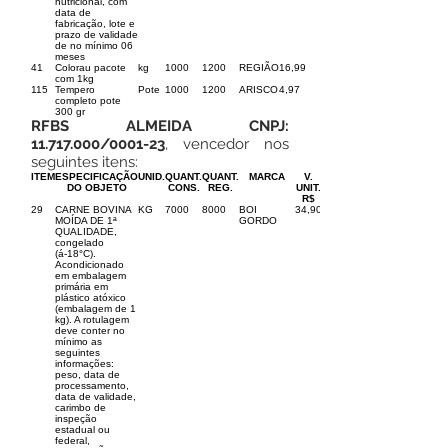
nutricional, com
data de
fabricação, lote e
prazo de validade
de no mínimo 06
meses
41
Colorau pacote
kg
1000
1200
REGIÃO
16,99
com 1kg
115
Tempero
Pote
1000
1200
ARISCO
4,97
completo pote
300 gr
RFBS ALMEIDA CNPJ:
11.717.000
/0001-23
, vencedor nos
seguintes itens:
ITEM
ESPECIFICAÇÃO
UNID.
QUANT.
QUANT.
MARCA
V.
DO OBJETO
CONS.
REG.
UNIT.
R$
29
CARNE BOVINA
KG
7000
8000
BOI
34,90
MOÍDA DE 1ª
GORDO
QUALIDADE,
congelado
(á-18°C).
Acondicionado
em embalagem
primária em
plástico atóxico
(embalagem de 1
kg). A rotulagem
deve conter no
mínimo as
seguintes
informações:
peso, data de
processamento,
data de validade,
carimbo de
inspeção
estadual ou
federal,