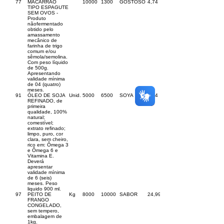
77
MACARRÃO
10000
1300
GOSTOSO
4,74
TIPO ESPAGUTE
SEM OVOS -
Produto
nãofermentado
obtido pelo
amassamento
mecânico de
farinha de trigo
comum e/ou
sêmola/semolina.
Com peso líquido
de 500g.
Apresentando
validade mínima
de 04 (quatro)
meses.
91
ÓLEO DE SOJA
Unid.
5000
6500
SOYA
9,24
REFINADO, de
primeira
qualidade, 100%
natural;
comestível;
extrato refinado;
limpo, puro, cor
clara, sem cheiro,
rico em: Ômega 3
e Ômega 6 e
Vitamina E.
Deverá
apresentar
validade mínima
de 6 (seis)
meses. Peso
liquido 900 ml.
97
PEITO DE
Kg
8000
10000
SABOR
24,99
FRANGO
CONGELADO,
sem tempero,
embalagem de
1kg.