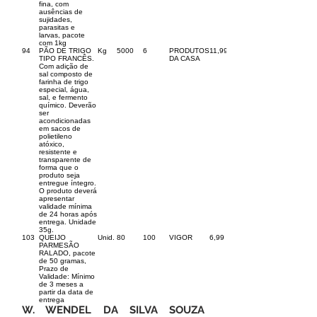
fina, com
ausências de
sujidades,
parasitas e
larvas, pacote
com 1kg
94
PÃO DE TRIGO
Kg
5000
6
PRODUTOS
11,99
TIPO FRANCÊS.
DA CASA
Com adição de
sal composto de
farinha de trigo
especial, água,
sal, e fermento
químico. Deverão
ser
acondicionadas
em sacos de
polietileno
atóxico,
resistente e
transparente de
forma que o
produto seja
entregue íntegro.
O produto deverá
apresentar
validade mínima
de 24 horas após
entrega. Unidade
35g.
103
QUEIJO
Unid.
80
100
VIGOR
6,99
PARMESÃO
RALADO, pacote
de 50 gramas,
Prazo de
Validade: Mínimo
de 3 meses a
partir da data de
entrega
W. WENDEL DA SILVA SOUZA