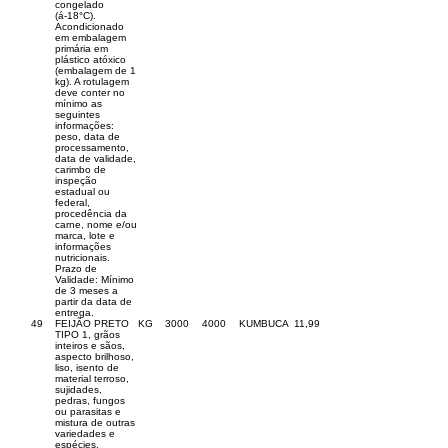
congelado
(á-18°C).
Acondicionado
em embalagem
primária em
plástico atóxico
(embalagem de 1
kg). A rotulagem
deve conter no
mínimo as
seguintes
informações:
peso, data de
processamento,
data de validade,
carimbo de
inspeção
estadual ou
federal,
procedência da
carne, nome e/ou
marca, lote e
informações
nutricionais.
Prazo de
Validade: Mínimo
de 3 meses a
partir da data de
entrega.
49
FEIJÃO PRETO
KG
3000
4000
KUMBUCA
11,99
TIPO 1, grãos
inteiros e sãos,
aspecto brilhoso,
liso, isento de
material terroso,
sujidades,
pedras, fungos
ou parasitas e
mistura de outras
variedades e
espécies,