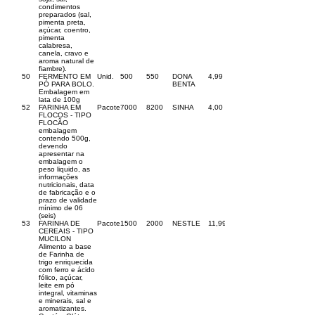
condimentos
preparados (sal,
pimenta preta,
açúcar, coentro,
pimenta
calabresa,
canela, cravo e
aroma natural de
fiambre).
50
FERMENTO EM
Unid.
500
550
DONA
4,99
PÓ PARA BOLO.
BENTA
Embalagem em
lata de 100g
52
FARINHA EM
Pacote
7000
8200
SINHA
4,00
FLOCOS - TIPO
FLOCÃO
embalagem
contendo 500g,
devendo
apresentar na
embalagem o
peso liquido, as
informações
nutricionais, data
de fabricação e o
prazo de validade
mínimo de 06
(seis)
53
FARINHA DE
Pacote
1500
2000
NESTLE
11,99
CEREAIS - TIPO
MUCILON
Alimento a base
de Farinha de
trigo enriquecida
com ferro e ácido
fólico, açúcar,
leite em pó
integral, vitaminas
e minerais, sal e
aromatizantes.