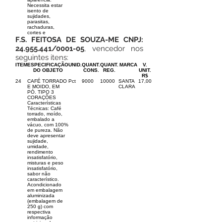
Necessita estar
isento de
sujidades,
parasitas,
rachaduras,
cortes e
F.S. FEITOSA DE SOUZA-ME CNPJ:
24.955.441
/0001-05
, vencedor nos
seguintes itens:
ITEM
ESPECIFICAÇÃO
UNID.
QUANT.
QUANT.
MARCA
V.
DO OBJETO
CONS.
REG.
UNIT.
R$
24
CAFÉ TORRADO
Pct
9000
10000
SANTA
17,00
E MOIDO, EM
CLARA
PÓ. TIPO 3
CORAÇÕES
Características
Técnicas: Café
torrado, moído,
embalado a
vácuo, com 100%
de pureza. Não
deve apresentar
sujidade,
umidade,
rendimento
insatisfatório,
misturas e peso
insatisfatório,
sabor não
característico.
Acondicionado
em embalagem
aluminizada
(embalagem de
250 g) com
respectiva
informação