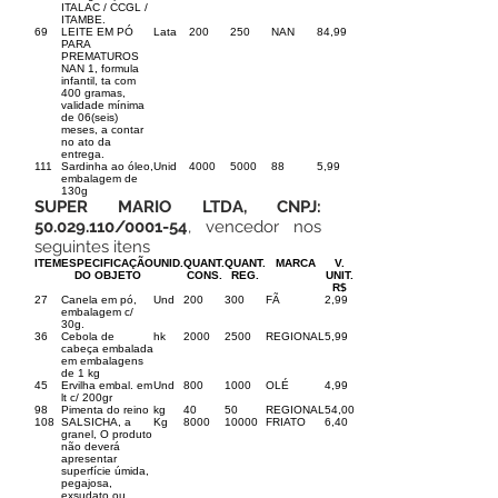
ITALAC / CCGL /
ITAMBE.
69
LEITE EM PÓ
Lata
200
250
NAN
84,99
PARA
PREMATUROS
NAN 1, formula
infantil, ta com
400 gramas,
validade mínima
de 06(seis)
meses, a contar
no ato da
entrega.
111
Sardinha ao óleo,
Unid
4000
5000
88
5,99
embalagem de
130g
SUPER MARIO LTDA, CNPJ:
50.029.110
/0001-54
, vencedor nos
seguintes itens
ITEM
ESPECIFICAÇÃO
UNID.
QUANT.
QUANT.
MARCA
V.
DO OBJETO
CONS.
REG.
UNIT.
R$
27
Canela em pó,
Und
200
300
FÃ
2,99
embalagem c/
30g.
36
Cebola de
hk
2000
2500
REGIONAL
5,99
cabeça embalada
em embalagens
de 1 kg
45
Ervilha embal. em
Und
800
1000
OLÉ
4,99
lt c/ 200gr
98
Pimenta do reino
kg
40
50
REGIONAL
54,00
108
SALSICHA, a
Kg
8000
10000
FRIATO
6,40
granel, O produto
não deverá
apresentar
superfície úmida,
pegajosa,
exsudato ou