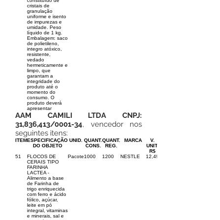
constituído de
cristais de
granulação
uniforme e isento
de impurezas e
umidade. Peso
líquido de 1 kg.
Embalagem: saco
de polietileno,
integro atóxico,
resistente,
vedado
hermeticamente e
limpo, que
garantam a
integridade do
produto até o
momento do
consumo. O
produto deverá
apresentar
AAM CAMILI LTDA CNPJ:
31,836,413/0001-34
, vencedor nos
seguintes itens:
ITEM
ESPECIFICAÇÃO
UNID.
QUANT.
QUANT.
MARCA
V.
DO OBJETO
CONS.
REG.
UNIT.
R$
51
FLOCOS DE
Pacote
1000
1200
NESTLE
12,49
CERAIS TIPO
FARINHA
LACTEA -
Alimento a base
de Farinha de
trigo enriquecida
com ferro e ácido
fólico, açúcar,
leite em pó
integral, vitaminas
e minerais, sal e