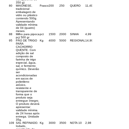
350 g)
80
MAIONESE,
Frasco
200
250
QUERO
11,49
tradicional
embalagem de
vidro ou plástico
contendo 500g.
Apresentando
validade mínima
de 04 (quatro)
meses.
88
Milho para pipoca
pct
1500
2000
SINHA
4,99
pct 500 gr
95
PÃO DE TRIGO
Kg
4000
5000
REGIONAL
14,99
PARA
CACHORRO
QUENTE. Com
adição de sal
composto de
farinha de trigo
especial, água,
sal, e fermento
químico. Deverão
ser
acondicionadas
em sacos de
polietileno
atóxico,
resistente e
transparente de
forma que o
produto seja
entregue íntegro.
O produto deverá
apresentar
validade mínima
de 24 horas após
entrega. Unidade
35g.
109
SAL REFINADO.
Kg
3000
3500
NOTA 10
2,98
Iodado,