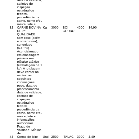
data de validade,
carimbo de
inspeção
estadual ou
federal,
procedência da
carne, nome e/ou
marca, lote e
32
CARNE BOVINA
Kg
3000
BOI
4000
34,90
DE 2ª
GORDO
QUALIDADE,
sem osso (acém
e coxão duro),
congelado
(á-18°C).
Acondicionado
em embalagem
primária em
plástico atóxico
(embalagem de 1
kg). A rotulagem
deve conter no
mínimo as
seguintes
informações:
peso, data de
processamento,
data de validade,
carimbo de
inspeção
estadual ou
federal,
procedência da
carne, nome e/ou
marca, lote e
informações
nutricionais.
Prazo de
Validade: Mínimo
de
44
Creme de leite
Und
2500
ITALAC
3000
4,49