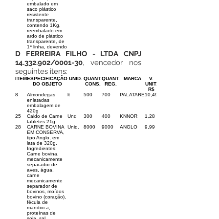
embalado em
saco plástico
resistente
transparente,
contendo 1Kg,
reembalado em
ardo de plástico
transparente, de
1ª linha, devendo
D FERREIRA FILHO - LTDA CNPJ
14.332.902
/0001-30
, vencedor nos
seguintes itens:
ITEM
ESPECIFICAÇÃO
UNID.
QUANT.
QUANT.
MARCA
V.
DO OBJETO
CONS.
REG.
UNIT.
R$
8
Almondegas
lt
500
700
PALATARE
10,49
enlatadas
embalagem de
420g
25
Caldo de Carne
Und
300
400
KNNOR
1,28
tabletes 21g
28
CARNE BOVINA
Unid.
8000
9000
ANGLO
9,99
EM CONSERVA,
tipo Anglo, em
lata de 320g.
Ingredientes:
Carne bovina,
mecanicamente
separador de
aves, água,
carne
mecanicamente
separador de
bovinos, moídos
bovino (coração),
fécula de
mandioca,
proteínas de
soja, sal,