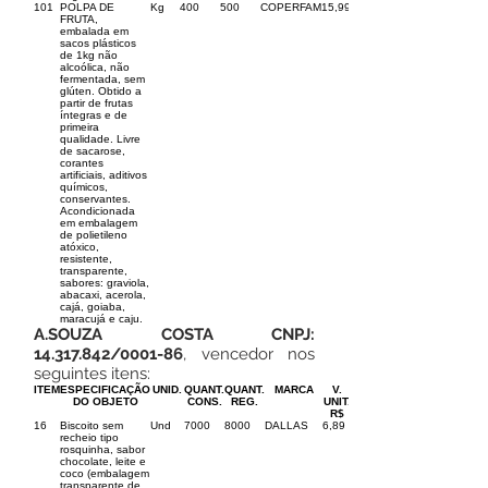
101
POLPA DE
Kg
400
500
COPERFAM
15,99
FRUTA,
embalada em
sacos plásticos
de 1kg não
alcoólica, não
fermentada, sem
glúten. Obtido a
partir de frutas
íntegras e de
primeira
qualidade. Livre
de sacarose,
corantes
artificiais, aditivos
químicos,
conservantes.
Acondicionada
em embalagem
de polietileno
atóxico,
resistente,
transparente,
sabores: graviola,
abacaxi, acerola,
cajá, goiaba,
maracujá e caju.
A.SOUZA COSTA CNPJ:
14.317.842
/0001-86
, vencedor nos
seguintes itens:
ITEM
ESPECIFICAÇÃO
UNID.
QUANT.
QUANT.
MARCA
V.
DO OBJETO
CONS.
REG.
UNIT.
R$
16
Biscoito sem
Und
7000
8000
DALLAS
6,89
recheio tipo
rosquinha, sabor
chocolate, leite e
coco (embalagem
transparente de