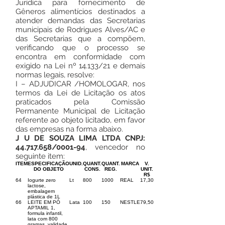
Jurídica para fornecimento de
Gêneros alimentícios destinados a
atender demandas das Secretarias
municipais de Rodrigues Alves/AC e
das Secretarias que a compõem,
verificando que o processo se
encontra em conformidade com
exigido na Lei nº 14.133/21 e demais
normas legais, resolve:
I – ADJUDICAR /HOMOLOGAR, nos
termos da Lei de Licitação os atos
praticados pela Comissão
Permanente Municipal de Licitação
referente ao objeto licitado, em favor
das empresas na forma abaixo.
J U DE SOUZA LIMA LTDA CNPJ:
44.717.658
/0001-94
, vencedor no
seguinte item:
ITEM
ESPECIFICAÇÃO
UNID.
QUANT.
QUANT.
MARCA
V.
DO OBJETO
CONS.
REG.
UNIT.
R$
64
Iogurte zero
Lt
800
1000
REAL
17,30
lactose,
embalagem
plástica de 1L
66
LEITE EM PÓ
Lata
100
150
NESTLE
79,50
APTAMIL 1,
formula infantil,
lata com 800
gramas, validade