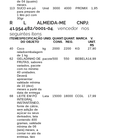
de 04 (quatro)
meses.
113
SUCO em pó
Unid
3000
4000
PROMIX
1,95
para preparo de
1 litro pct com
30gr
R L ALMEIDA-ME CNPJ:
41.954.482
/0001-04
, vencedor nos
seguintes itens
ITEM
ESPECIFICAÇÃO
UNID.
QUANT.
QUANT.
MARCA
V.
DO OBJETO
CONS.
REG.
UNIT.
R$
40
Coco
kg
2000
2200
KG
27,90
raladoembalagem
de 1 kg
62
GELADINHO DE
pacote
500
550
BEBELA
14,99
FRUTAS, sabores
variados, pacote
com no mínimo
40 unidades.
Deverá
apresentar
validade mínima
de 10 (dez)
meses a partir da
data de entrega
68
LEITE EM PÓ
Lata
15000
18000
CCGL
17,99
INTEGRAL
INSTANTÂNEO,
fonte de cálcio,
sem adição de
açúcar ou seus
derivados, lata
contendo 400
gramas, validade
mínima de 06
(seis) meses, a
contar no ato da
entrega, tipo