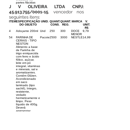
partes flácidas
J V OLIVEIRA LTDA CNPJ:
45.913.755
/0001-15
, vencedor nos
seguintes itens:
ITEM
ESPECIFICAÇÃO
UNID.
QUANT.
QUANT.
MARCA
V.
DO OBJETO
CONS.
REG.
UNIT.
R$
4
Adoçante 200ml
Und
250
300
DOCE
9,79
MENOR
54
FARINHA DE
Pacote
2500
3000
NESTLE
14,99
CERAIS - TIPO
NESTON
Alimento a base
de Farinha de
trigo enriquecida
com ferro e ácido
fólico, açúcar,
leite em pó
integral, vitaminas
e minerais, sal e
aromatizantes.
Contém Glúten.
Acondicionado
em saco
laminado (tipo
sachê), íntegro,
resistente,
vedado
hermeticamente e
limpo. Peso
líquido de 400g.
Deverá
apresentar
validade mínima
de 10 (dez)
meses a partir
58
Frango
Kg
7000
8000
SEARA
17,00
congelado, coxa /
sobre coxa