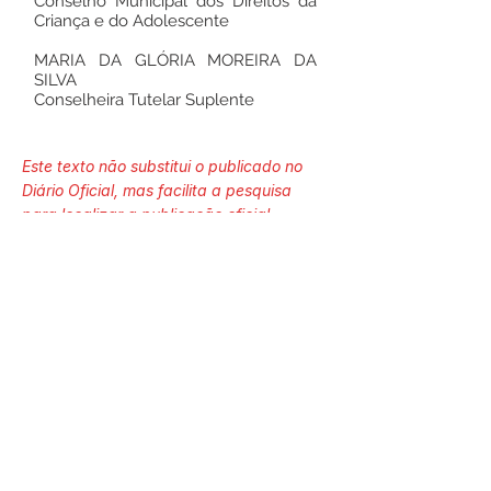
Conselho Municipal dos Direitos da
Criança e do Adolescente
MARIA DA GLÓRIA MOREIRA DA
SILVA
Conselheira Tutelar Suplente
Este texto não substitui o publicado no
Diário Oficial, mas facilita a pesquisa
para localizar a publicação oficial.
Número do Diário:
14263
Página da Publicação:
109
Data da Publicação: