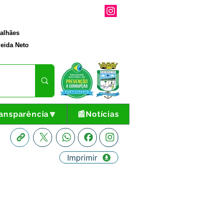
galhães
eida Neto
ansparência🔽
📰Notícias
Imprimir