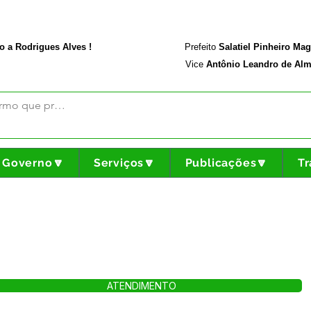
rodriguesalves.ac.gov.br
Portal da Transparência
o a Rodrigues Alves !
Prefeito
Salatiel Pinheiro Ma
Vice
Antônio Leandro de Alm
Governo🔽
Serviços🔽
Publicações🔽
Tr
ATENDIMENTO