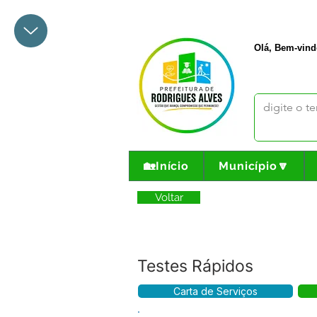
+55 68 3342-1047
prefeito@
Olá, Bem-vind
🏡Início
Município🔽
Voltar
Testes Rápidos
Carta de Serviços