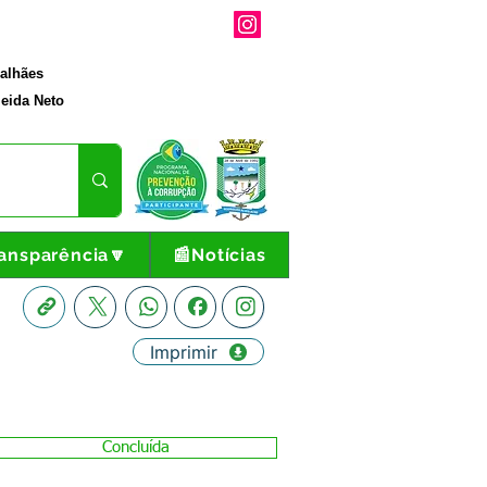
galhães
eida Neto
ansparência🔽
📰Notícias
Imprimir
Concluída