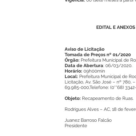
Vigência:
06 (seis) meses a parti
EDITAL E ANEXOS
Aviso de Licitação
Tomada de Preços nº 01/2020
Órgão:
Prefeitura Municipal de Ro
Data de Abertura
: 06/03/2020.
Horário:
09h00min
Local:
Prefeitura Municipal de Ro
Licitação, Av. São José – nº 780, 
69.985-000,Telefone: (0**68) 3342-
Objeto:
Recapeamento de Ruas.
Rodrigues Alves – AC, 18 de fever
Juanez Barroso Falcão
Presidente