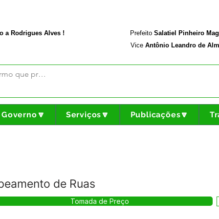
rodriguesalves.ac.gov.br
Portal da Transparência
o a Rodrigues Alves !
Prefeito
Salatiel Pinheiro Ma
Vice
Antônio Leandro de Alm
Governo🔽
Serviços🔽
Publicações🔽
Tr
apeamento de Ruas
Tomada de Preço