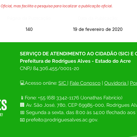
Oficial, mas facilita a pesquisa para localizar a publicação oficial.
Página da Publicação:
Data da Publicação:
140
19 de fevereiro de 2020
SERVIÇO DE ATENDIMENTO AO CIDADÃO (SIC) E
Prefeitura de Rodrigues Alves - Estado do Acre
CNPJ 
84.306.455/0001-20
💻Acesso online: 
SIC 
| 
Fale Conosco
 | 
Ouvidoria
| 
Por
📱Fone: +55 (68) 
3342-1176 (Jonathas Fabrício)
🏢 
Av. São José, 780, CEP 69985-000, Rodrigues Alv
📅 Segunda a sexta, das 8:00 às 14;00 (fechado aos 
📧
prefeito@rodriguesalves.ac.gov.