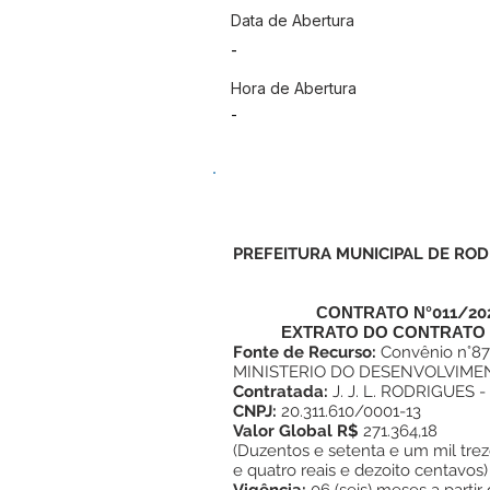
Data de Abertura
-
Hora de Abertura
-
PREFEITURA MUNICIPAL DE ROD
CONTRATO N°
011/20
EXTRATO DO
CONTRATO 
Fonte de Recurso:
Convênio n°87
MINISTERIO DO DESENVOLVIME
Contratada:
J. J. L. RODRIGUES -
CNPJ:
20.311.610/0001-13
Valor Global R$
271.364,18
(Duzentos e setenta e um mil tre
e quatro reais e dezoito centavos)