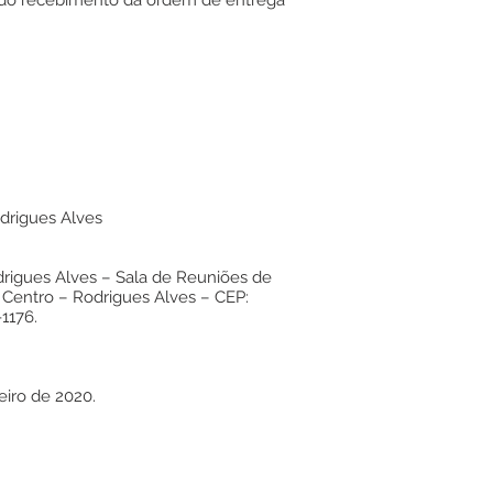
r do recebimento da ordem de entrega
drigues Alves
drigues Alves – Sala de Reuniões de
– Centro – Rodrigues Alves – CEP:
1176.
eiro de 2020.