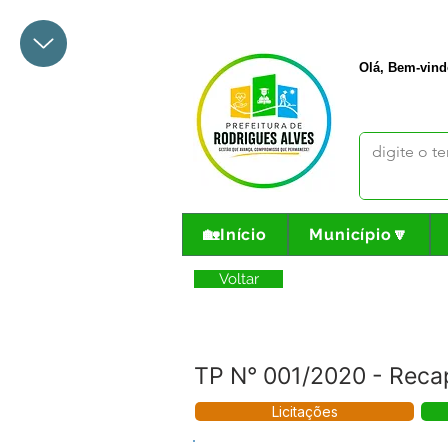
+55 68 3342-1047
prefeito@
Olá, Bem-vind
🏡Início
Município🔽
Voltar
TP N° 001/2020 - Rec
Licitações