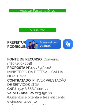
-
Acessar Pasta no Drive
Visualizar
PREFEITURA MUNICIPAL DE
RODRIGUES ALVES
FONTE DE RECURSO:
Convênio
n°865296/2018
PROPOSTA N°
027789/2018
MINISTERIO DA DEFESA – CALHA
NORTE/RP
CONTRATADO
: PINVEX PRESTAÇÃO
DE SERVIÇOS LTDA
CNPJ
05.418.668
/0001-77
Valor Global R$
283.152,00
(Duzentos e oitenta e três mil cento
e cinquenta cento