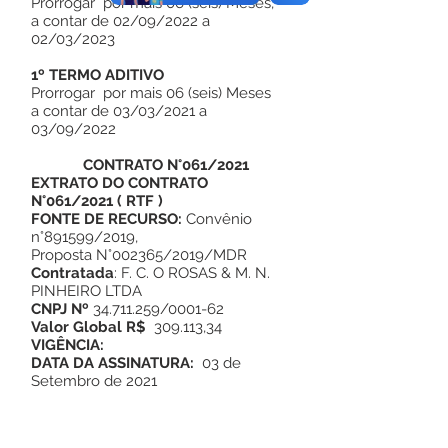
Prorrogar por mais 06 (seis) Meses,
a contar de 02/09/2022 a
02/03/2023
1º TERMO ADITIVO
Prorrogar por mais 06 (seis) Meses
a contar de 03/03/2021 a
03/09/2022
CONTRATO N°061/2021
EXTRATO DO
CONTRATO
N°061/2021
(
RTF
)
FONTE DE RECURSO:
Convênio
n°891599/2019,
Proposta N°002365/2019/MDR
Contratada
: F. C. O ROSAS & M. N.
PINHEIRO LTDA
CNPJ Nº
34.711.259/0001-62
Valor Global R$
309.113,34
VIGÊNCIA:
DATA DA ASSINATURA:
03 de
Setembro de 2021