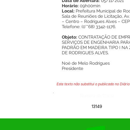
Data de Abertura:
05/11/2021
Horário:
09h00min
Local:
Prefeitura Municipal de Ro
Sala de Reuniões de Licitação, Av.
– Centro – Rodrigues Alves – CEP
Telefone: (0**68) 3342-1176.
Objeto:
CONTRATAÇÃO DE EMPR
SERVIÇOS DE ENGENHARIA PAR
PADRÃO EM MADEIRA TIPO I NA
DE RODRIGUES ALVES.
Noé de Melo Rodrigues
Presidente
Este texto não substitui o publicado no Diário 
Número do Diário:
13149