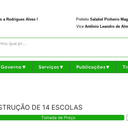
rodriguesalves.ac.gov.br
Portal da Transparência
o a Rodrigues Alves !
Prefeito
Salatiel Pinheiro Ma
Vice
Antônio Leandro de Alm
Governo🔽
Serviços🔽
Publicações🔽
Tr
NSTRUÇÃO DE 14 ESCOLAS
Tomada de Preço