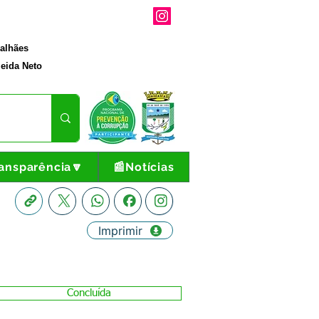
galhães
eida Neto
ansparência🔽
📰Notícias
Imprimir
Concluída