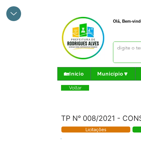
+55 68 3342-1047
prefeito@
Olá, Bem-vind
🏡Início
Município🔽
Voltar
TP N° 008/2021 - CO
Licitações