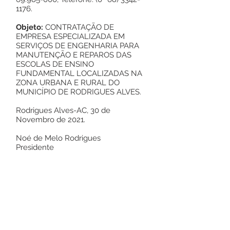
1176
.
Objeto:
CONTRATAÇÃO DE
EMPRESA ESPECIALIZADA EM
SERVIÇOS DE ENGENHARIA PARA
MANUTENÇÃO E REPAROS DAS
ESCOLAS DE ENSINO
FUNDAMENTAL LOCALIZADAS NA
ZONA URBANA E RURAL DO
MUNICÍPIO DE RODRIGUES ALVES.
Rodrigues Alves-AC, 30 de
Novembro de 2021.
Noé de Melo Rodrigues
Presidente
Este texto não substitui o publicado no
Diário Oficial, mas facilita a pesquisa
para localizar a publicação oficial.
Número do Diário: