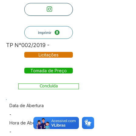
Imprimir
TP N°002/2019 -
Licitações
Tomada de Preço
Concluída
Data de Abertura
-
Hora de Abertura
-