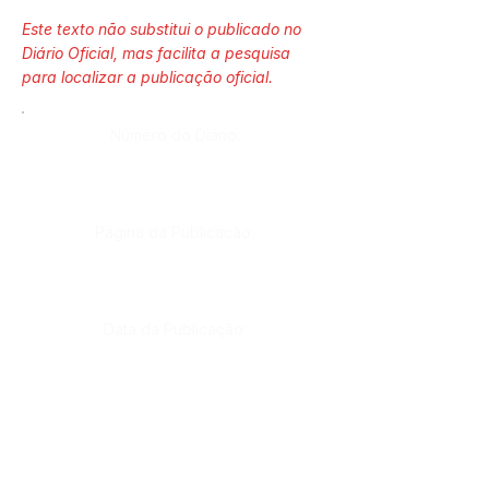
Este texto não substitui o publicado no
Diário Oficial, mas facilita a pesquisa
para localizar a publicação oficial.
Número do Diário:
Página da Publicação:
Data da Publicação:
Órgão:
Sec. Obras;Sec. Saúde