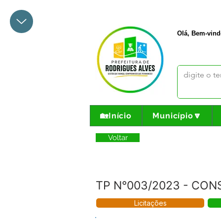
+55 68 3342-1047
prefeito@
Olá, Bem-vind
🏡Início
Município🔽
Voltar
TP N°003/2023 - CON
Licitações