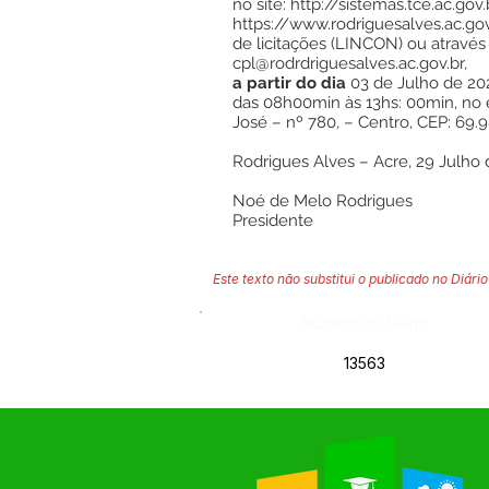
no site:
http://sistemas.tce.ac.gov
https://www.rodriguesalves.ac.gov
de licitações (LINCON) ou através
cpl@rodrdriguesalves.ac.gov.br
,
a partir do dia
03 de Julho de 202
das 08h00min às 13hs: 00min, no 
José – nº 780, – Centro, CEP: 69.
Rodrigues Alves – Acre, 29 Julho 
Noé de Melo Rodrigues
Presidente
Este texto não substitui o publicado no Diário 
Número do Diário:
13563