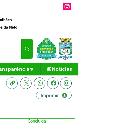
galhães
eida Neto
ansparência🔽
📰Notícias
Imprimir
Concluída