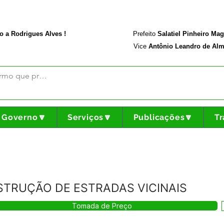
rodriguesalves.ac.gov.br
Portal da Transparência
o a Rodrigues Alves !
Prefeito
Salatiel Pinheiro Ma
Vice
Antônio Leandro de Alm
Governo🔽
Serviços🔽
Publicações🔽
Tr
STRUÇÃO DE ESTRADAS VICINAIS
Tomada de Preço