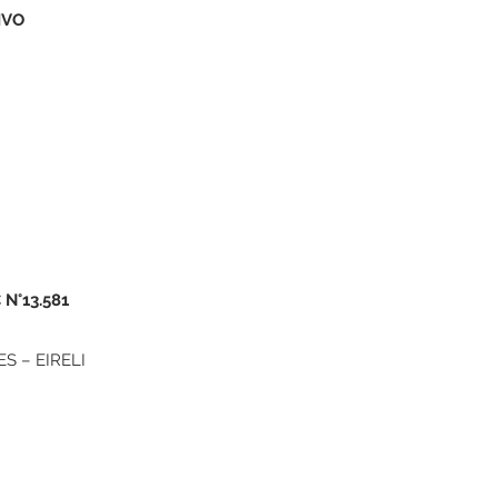
IVO
N°13.581
S – EIRELI