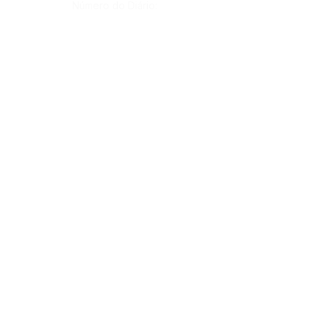
Número do Diário:
13361
Página da Publicação:
Data da Publicação:
31 de agosto de 2022
Órgão:
Sec. Obras