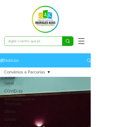
📰Notícias
Convênios e Parcerias
Geral
COVID-19
Administração e
Finanças
Obras
Saúde