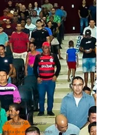
Educação
Assistência Social
Meio Ambiente e
Turismo
Institucional e Governo
Cultura Esporte e Lazer
Agricultura e Produção
Gestão e Economia
No Gabinete
Campanhas
Datas Comemorativas
Nota de Pesar
Dengue
Vacinômetro
Convênios e Parcerias
Emenda Parlamentar
Nota de esclarecimento