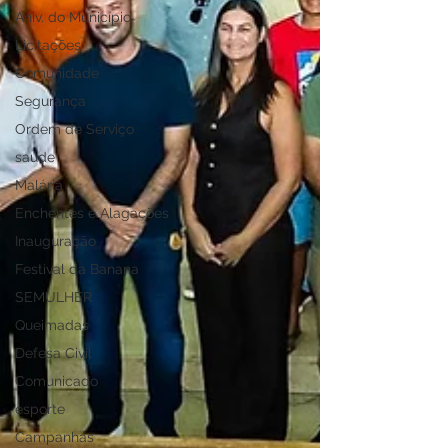
Aniv. do Município
Licitações
Comunidade
Segurança
Ordem de Serviço
saúde
Malária
Enchentes e Alagações
Inauguração
Festival da Banana
SEMULHER
Queimadas
Defesa Civil
Comunicado
esporte
Campanhas