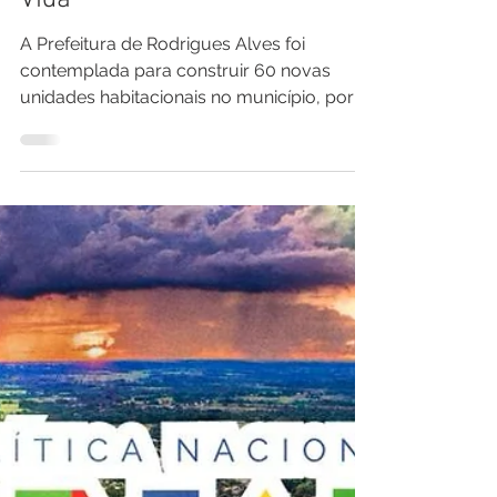
programa Minha Casa, Minha
Vida
A Prefeitura de Rodrigues Alves foi
contemplada para construir 60 novas
unidades habitacionais no município, por
meio do programa Minha Casa, Minha
Vida. A iniciativa será realizada em parceria
com o Governo do Estado do Acre e o
Governo Federal, com o objetivo de
reduzir o déficit habitacional e garantir mais
dignidade para famílias em situação de
vulnerabilidade social, tanto na zona rural
quanto na área urbana. De acordo com a
gestão municipal, 40 casas serão
construídas n