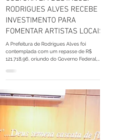
Pref. Rodrigues Alves
8 de abr.
1 min de leitura
CULTURA EM DESTAQUE:
RODRIGUES ALVES RECEBE
INVESTIMENTO PARA
FOMENTAR ARTISTAS LOCAIS
A Prefeitura de Rodrigues Alves foi
contemplada com um repasse de R$
121.718,96, oriundo do Governo Federal,
por meio da Política Nacional Aldir Blanc
de Fomento à Cultura – Ciclo 2. O recurso
representa um importante avanço no
fortalecimento das políticas públicas
culturais no município. O investimento tem
como objetivo incentivar, valorizar e