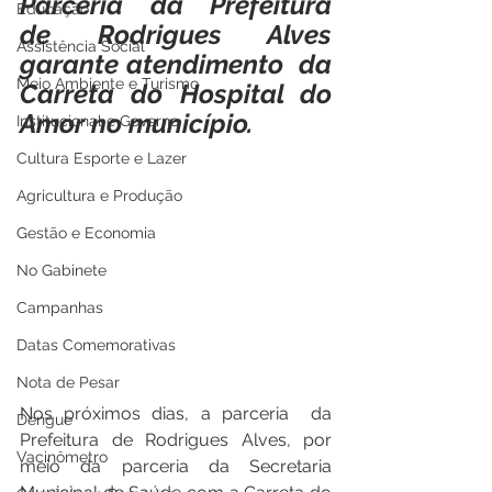
Parceria da Prefeitura  
Educação
de Rodrigues Alves  
Assistência Social
garante atendimento  da 
Meio Ambiente e Turismo
Carreta do Hospital do 
Amor no município.
Institucional e Governo
Cultura Esporte e Lazer
Agricultura e Produção
Gestão e Economia
No Gabinete
Campanhas
Datas Comemorativas
Nota de Pesar
Nos próximos dias, a parceria  da 
Dengue
Prefeitura de Rodrigues Alves, por 
Vacinômetro
meio da parceria da Secretaria 