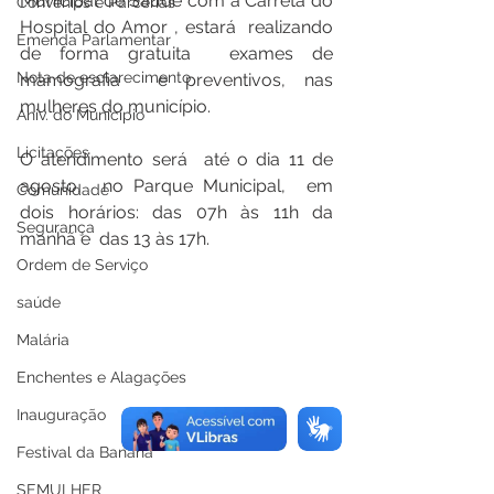
Municipal de Saúde com a Carreta do 
Convênios e Parcerias
Hospital do Amor , estará  realizando  
Emenda Parlamentar
de forma gratuita  exames de 
Nota de esclarecimento
mamografia  e preventivos, nas 
mulheres do município. 
Aniv. do Município
Licitações
O atendimento será  até o dia 11 de 
agosto,  no Parque Municipal,  em 
Comunidade
dois horários: das 07h às 11h da 
Segurança
manhã e  das 13 às 17h.
Ordem de Serviço
saúde
Malária
Enchentes e Alagações
Inauguração
Festival da Banana
SEMULHER