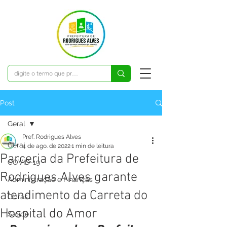
Post
Geral
Pref. Rodrigues Alves
Geral
4 de ago. de 2022
1 min de leitura
Parceria da Prefeitura de
COVID-19
Rodrigues Alves garante
Administração e Finanças
atendimento da Carreta do
Obras
Hospital do Amor
Saúde