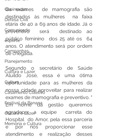
Os exames  de mamografia são 
Queimadas
destinados às mulheres  na faixa 
Defesa Civil
etária de 40 a 69 anos de idade. Já o  
Comunicado
preventivo  será  destinado ao  
público feminino  dos 25 até os  64 
esporte
anos. O atendimento será por ordem 
Campanhas
de chegada.
Planejamento
Segundo o secretário de Saúde 
Cultura e Lazer
Aluildo José, essa é uma ótima 
Cultura
oportunidade para as mulheres da 
nossa cidade aproveitar para realizar 
Casamento Coletivo
exames de mamografia e preventivo. " 
Festival da Banana
Em nome da gestão queremos 
agradecer a equipe  carreta do 
Cultura e Lazer
Hospital  do Amor, pela essa parceria 
Memória e Cultura
e por nos proporcionar esse 
atendimento e realização desses 