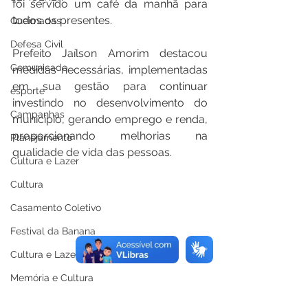
foi servido um café da manhã para 
todos os presentes.
Queimadas
Defesa Civil
Prefeito Jaílson Amorim destacou 
Comunicado
medidas necessárias, implementadas 
em sua gestão para continuar 
esporte
investindo no desenvolvimento do 
Campanhas
município, gerando emprego e renda, 
proporcionando melhorias na 
Planejamento
qualidade de vida das pessoas.
Cultura e Lazer
Cultura
Casamento Coletivo
Festival da Banana
Cultura e Lazer
Memória e Cultura