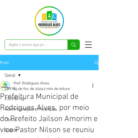
Post
Geral
Pref. Rodrigues Alves
Geral
19 de fev. de 2024
2 min de leitura
Prefeitura Municipal de
COVID-19
Rodrigues Alves, por meio
Administração e Finanças
do Prefeito Jailson Amorim e
Obras
vice Pastor Nilson se reuniu
Saúde