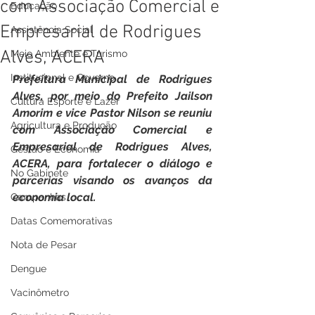
com Associação Comercial e
Educação
Empresarial de Rodrigues
Assistência Social
Alves, ACERA
Meio Ambiente e Turismo
Institucional e Governo
Prefeitura Municipal de Rodrigues 
Alves, por meio do Prefeito Jailson 
Cultura Esporte e Lazer
Amorim e vice Pastor Nilson se reuniu 
Agricultura e Produção
com Associação Comercial e 
Empresarial de Rodrigues Alves, 
Gestão e Economia
ACERA, para fortalecer o diálogo e 
No Gabinete
parcerias visando os avanços da 
economia local.
Campanhas
Datas Comemorativas
Nota de Pesar
Dengue
Vacinômetro