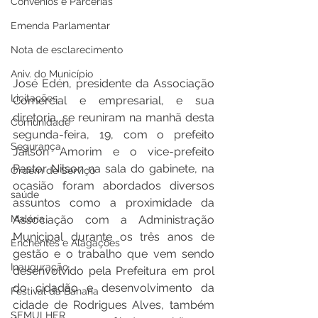
Convênios e Parcerias
Emenda Parlamentar
Nota de esclarecimento
Aniv. do Município
José Edén, presidente da Associação 
Licitações
Comercial e empresarial, e sua 
diretoria, se reuniram na manhã desta 
Comunidade
segunda-feira, 19, com o prefeito 
Segurança
Jaílson Amorim e o vice-prefeito 
Pastor Nilson na sala do gabinete, na 
Ordem de Serviço
ocasião foram abordados diversos 
saúde
assuntos como a proximidade da 
Malária
Associação com a Administração 
Municipal durante os três anos de 
Enchentes e Alagações
gestão e o trabalho que vem sendo 
Inauguração
desenvolvido pela Prefeitura em prol 
do cidadão e desenvolvimento da 
Festival da Banana
cidade de Rodrigues Alves, também 
SEMULHER