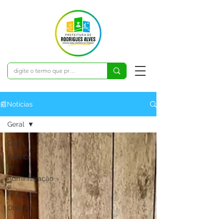
📰Notícias
Geral
Geral
COVID-
19
Administração
e
Finanças
Obras