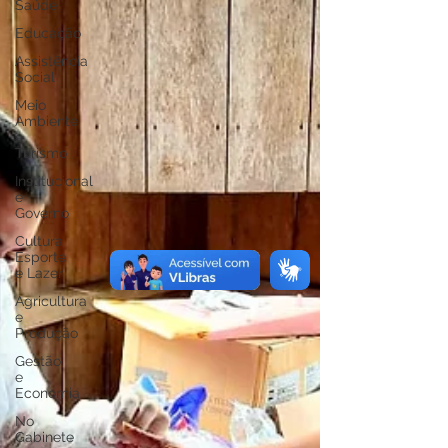
Saúde
Educação
Assistência
Social
Meio
Ambiente
e
Turismo
Institucional
e
Governo
Cultura
Esporte
e Lazer
Agricultura
e
Produção
Gestão
e
Economia
No
Gabinete