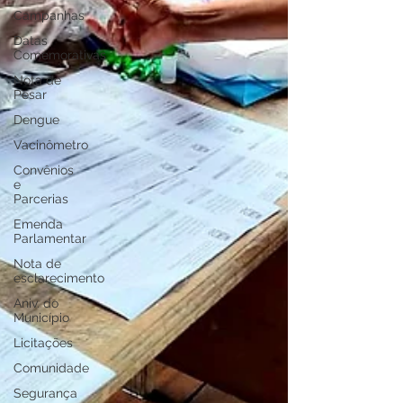
Campanhas
Datas
Comemorativas
Nota de
Pesar
Dengue
Vacinômetro
Convênios
e
Parcerias
Emenda
Parlamentar
Nota de
esclarecimento
Aniv. do
Município
Licitações
Comunidade
Segurança