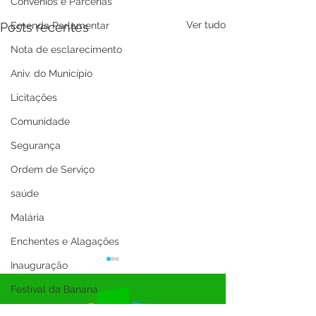
Convênios e Parcerias
Ver tudo
Posts recentes
Emenda Parlamentar
Nota de esclarecimento
Aniv. do Município
Licitações
Comunidade
Segurança
Ordem de Serviço
saúde
Malária
Enchentes e Alagações
Inauguração
Festival da Banana
SEMULHER