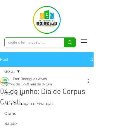
Post
Geral
Pref. Rodrigues Alves
Geral
4 de jun.
0 min de leitura
04 de junho: Dia de Corpus
COVID-19
Christi
Administração e Finanças
Obras
Saúde