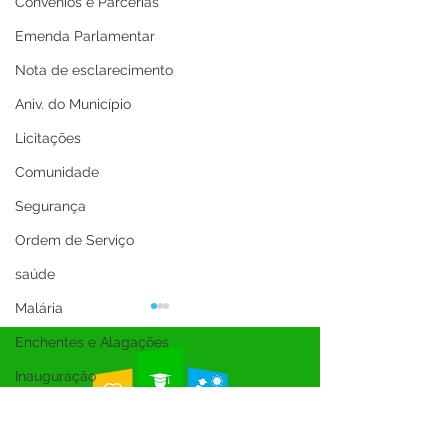
Convênios e Parcerias
Emenda Parlamentar
Nota de esclarecimento
Aniv. do Município
Licitações
Comunidade
Segurança
Ordem de Serviço
saúde
Malária
Enchentes e Alagações
Inauguração
Festival da Banana
SEMULHER