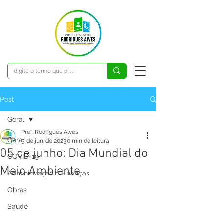
Post
Geral
Pref. Rodrigues Alves
Geral
5 de jun. de 2023
0 min de leitura
05 de junho: Dia Mundial do
COVID-19
Meio Ambiente
Administração e Finanças
Obras
Saúde